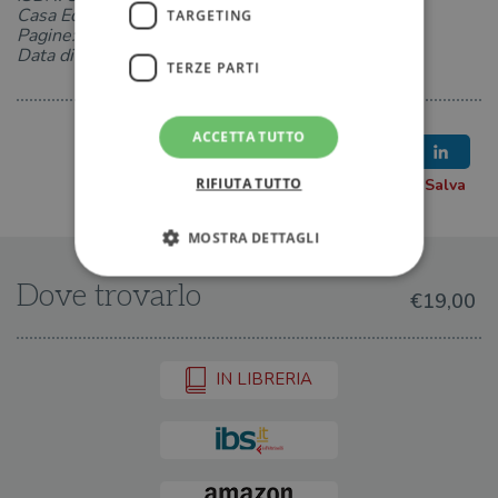
Casa Editrice: Longanesi
TARGETING
Pagine: 416
Data di uscita: 28-05-2024
TERZE PARTI
ACCETTA TUTTO
RIFIUTA TUTTO
MOSTRA DETTAGLI
Dove trovarlo
€19,00
Strettamente necessari
Performance
Targeting
Terze parti
IN LIBRERIA
I cookie strettamente necessari consentono le
funzionalità principali del sito web come
l'accesso dell'utente e la gestione dell'account. Il
sito web non può essere utilizzato
correttamente senza i cookie strettamente
necessari.