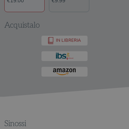
€19.00
€9.99
Acquistalo
IN LIBRERIA
Sinossi