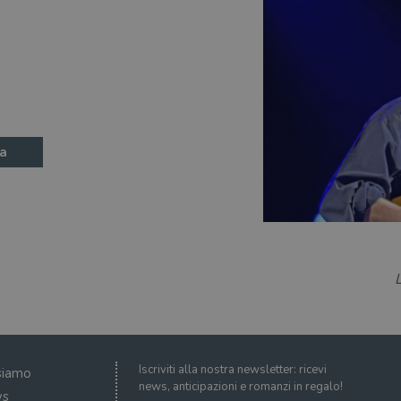
a
Iscriviti alla nostra newsletter: ricevi
siamo
news, anticipazioni e romanzi in regalo!
s