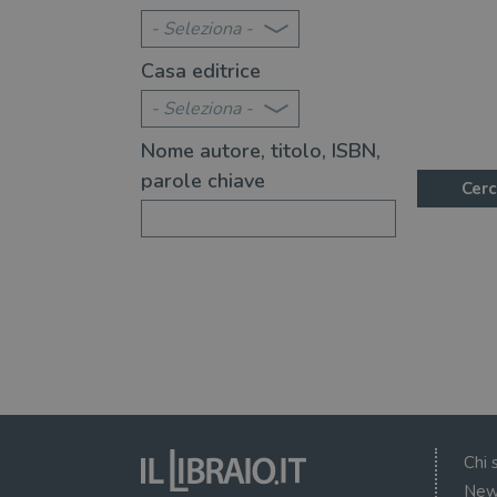
- Seleziona -
Casa editrice
- Seleziona -
Nome autore, titolo, ISBN,
parole chiave
Cerc
Chi 
New