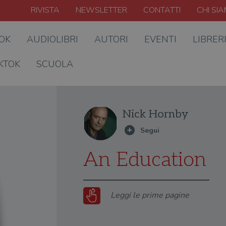
RIVISTA
NEWSLETTER
CONTATTI
CHI SI
OOK
AUDIOLIBRI
AUTORI
EVENTI
LIBRER
KTOK
SCUOLA
Nick Hornby
An Education
Leggi le prime pagine