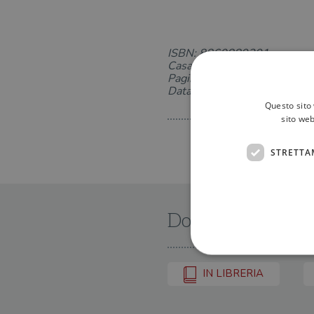
ISBN: 8860889391
Casa Editrice: Guanda
Pagine: 172
Data di uscita: 14-01-2010
Questo sito 
sito web
STRETTA
Dove trovarlo
IN LIBRERIA
I cookie strettamente necessa