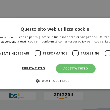
Questo sito web utilizza cookie
web utilizza i cookie per migliorare la tua esperienza di navigazione. Utilizza
 acconsenti a tutti i cookie in conformità con la nostra policy per i cookie.
Leg
MENTE NECESSARI
PERFORMANCE
TARGETING
RIFIUTA TUTTO
ACCETTA TUTTO
MOSTRA DETTAGLI
Strettamente necessari
Performance
Targeting
Terze parti
ri consentono le funzionalità principali del sito web come l'accesso dell'utente e la gest