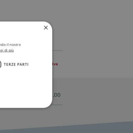
×
ndo il nostro
gi di più
TERZE PARTI
€12,00
ione dell'account. Il sito