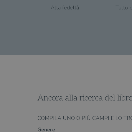
_ga
ttwid
.illibraio.it
Goog
LLC
Alta fedeltà
Tutto 
.illibr
YSC
VISITOR_INFO1_LIVE
VISITOR_PRIVACY_METAD
Ancora alla ricerca del libr
06.08.2026
COMPILA UNO O PIÙ CAMPI E LO TR
le canzoni di Francesco Guccini
I riferimenti letterari 
Genere