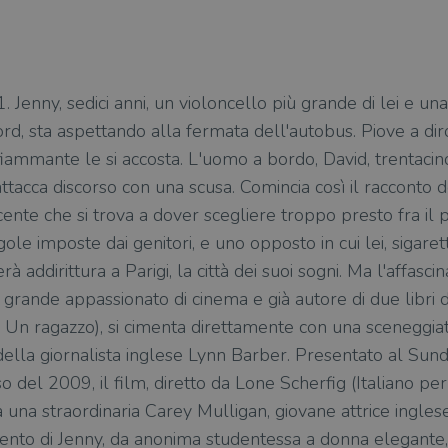
enny, sedici anni, un violoncello più grande di lei e una
rd, sta aspettando alla fermata dell'autobus. Piove a diro
iammante le si accosta. L'uomo a bordo, David, trentacinq
 attacca discorso con una scusa. Comincia così il racconto 
nte che si trova a dover scegliere troppo presto fra il p
ole imposte dai genitori, e uno opposto in cui lei, sigaret
 addirittura a Parigi, la città dei suoi sogni. Ma l'affasc
grande appassionato di cinema e già autore di due libri da 
 e Un ragazzo), si cimenta direttamente con una sceneggi
della giornalista inglese Lynn Barber. Presentato al Sund
o del 2009, il film, diretto da Lone Scherfig (Italiano per 
, da una straordinaria Carey Mulligan, giovane attrice ingle
ento di Jenny, da anonima studentessa a donna elegante