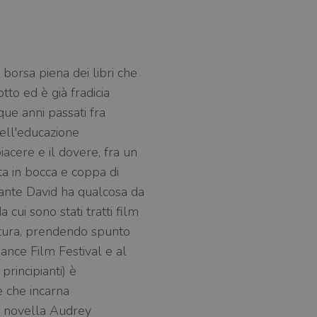
 borsa piena dei libri che
tto ed è già fradicia
ue anni passati fra
dell'educazione
iacere e il dovere, fra un
ta in bocca e coppa di
inante David ha qualcosa da
cui sono stati tratti film
atura, prendendo spunto
ance Film Festival e al
principianti) è
se che incarna
, novella Audrey