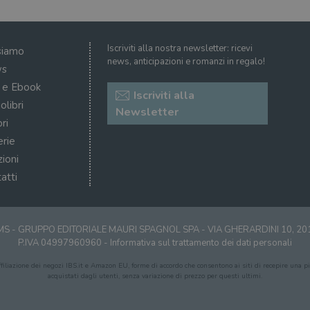
Iscriviti alla nostra newsletter: ricevi
siamo
news, anticipazioni e romanzi in regalo!
s
i e Ebook
Iscriviti alla
olibri
Newsletter
ri
erie
zioni
atti
S - GRUPPO EDITORIALE MAURI SPAGNOL SPA - VIA GHERARDINI 10, 2
P.IVA 04997960960 -
Informativa sul trattamento dei dati personali
affiliazione dei negozi IBS.it e Amazon EU, forme di accordo che consentono ai siti di recepire una pic
acquistati dagli utenti, senza variazione di prezzo per questi ultimi.