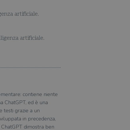
onvolgente. Olson ha accesso a fonti assolutamente
Financial Times
Stimolante, chiaro e ben documentato.
The Wall Street Journal
mentare: contiene niente
ama ChatGPT, ed è una
 testi grazie a un
viluppata in precedenza,
ca, ChatGPT dimostra ben