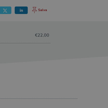
ione dell'account. Il sito
 pagina di login. Il
€22,00
 Web è impostato per
sito
sito
te per il dominio corrente.
azione e sicurezza,
i loro dati siano protetti
no con i suoi servizi.
07.08.2026