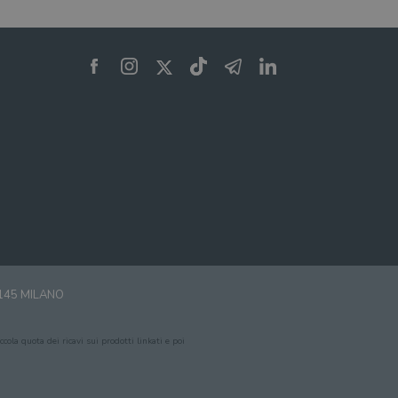
0145 MILANO
cola quota dei ricavi sui prodotti linkati e poi