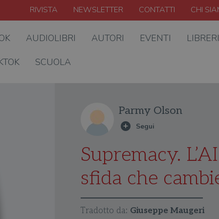
RIVISTA
NEWSLETTER
CONTATTI
CHI SI
OOK
AUDIOLIBRI
AUTORI
EVENTI
LIBRER
KTOK
SCUOLA
Parmy Olson
Supremacy. L’AI
sfida che cambi
Tradotto da:
Giuseppe Maugeri