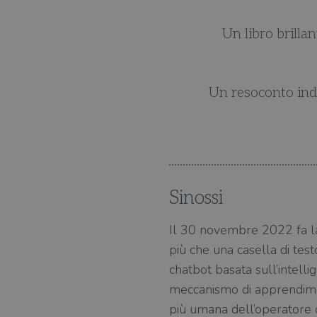
brillante e accessibile sulla storia e sull'impatto dell
Kirkus Reviews
to indispensabile delle promesse e delle minacce dell
Bloomberg
Sinossi
Il 30 novembre 2022 fa l
più che una casella di tes
chatbot basata sull’intell
meccanismo di apprendimen
più umana dell’operatore d