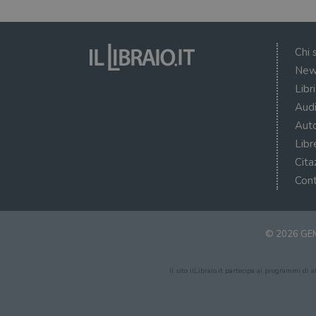
Chi 
New
Libr
Audi
Auto
Libr
Cita
Cont
© 2026 GEM
Il sito ilLibraio.it partecipa ai programmi di 