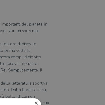
iù importanti del pianeta, in
rie. Non mi sarei mai
ciatore di discreto
la prima volta fu
ncora compiuti diciotto
tre faceva impazzire i
 O Rei. Semplicemente, Il
 della letteratura sportiva
alcio. Dalla baracca in cui
iù bello (di cui non
×
n prima persona tutta la sua