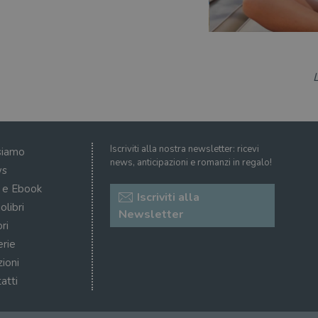
5 mesi 4
Questo cookie è impostato da Youtube per tenere t
Google LLC
settimane
dell'utente per i video di Youtube incorporati nei 
.youtube.com
se il visitatore del sito web sta utilizzando la nuov
dell'interfaccia di Youtube.
ATA
5 mesi 4
Questo cookie è impostato da Youtube per memoriz
YouTube
settimane
consenso ai cookie dell'utente per il dominio corre
.youtube.com
Iscriviti alla nostra newsletter: ricevi
siamo
news, anticipazioni e romanzi in regalo!
s
i e Ebook
Iscriviti alla
olibri
Newsletter
ri
erie
zioni
atti