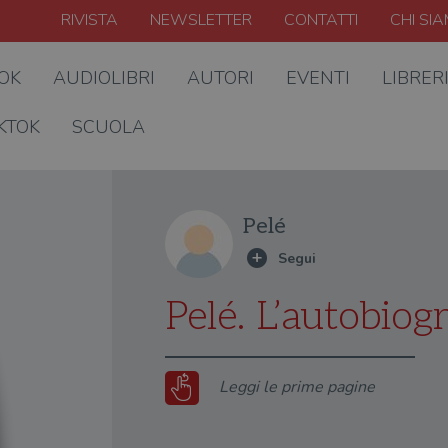
RIVISTA
NEWSLETTER
CONTATTI
CHI SI
OOK
AUDIOLIBRI
AUTORI
EVENTI
LIBRER
KTOK
SCUOLA
Pelé
Pelé. L’autobiogr
Leggi le prime pagine