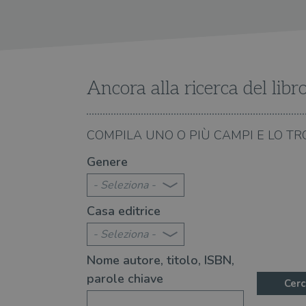
wordpress_sec_[hash]
wordpress_logged_in_[ha
CookieScriptConsent
Ancora alla ricerca del libr
msToken
08.08.2026
COMPILA UNO O PIÙ CAMPI E LO TR
te 2026: 370 novità consigliate
Libri da leggere nell'e
Genere
Fornitore
Forni
/
Nome
Nome
Dominio
/
- Seleziona -
Nome
Domi
UserProfile
.illibraio.it
Casa editrice
_ga_RXJCD2NFMF
__Secure-ROLLOUT_TOKE
.illibr
_fbp
Meta
Platform In
- Seleziona -
_ga
ttwid
.illibraio.it
Goog
LLC
Nome autore, titolo, ISBN,
.illibr
parole chiave
YSC
Cerc