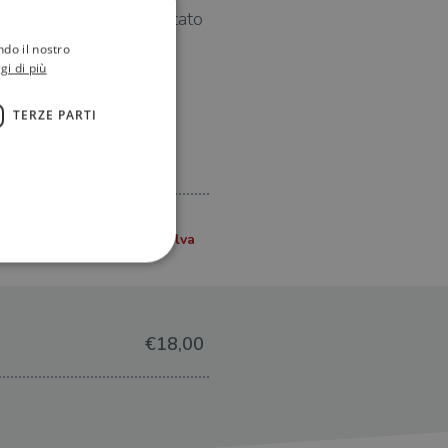
e dell’uomo che ha incantato
ndo il nostro
gi di più
TERZE PARTI
ione dell'account. Il sito
€18,00
 pagina di login. Il
 Web è impostato per