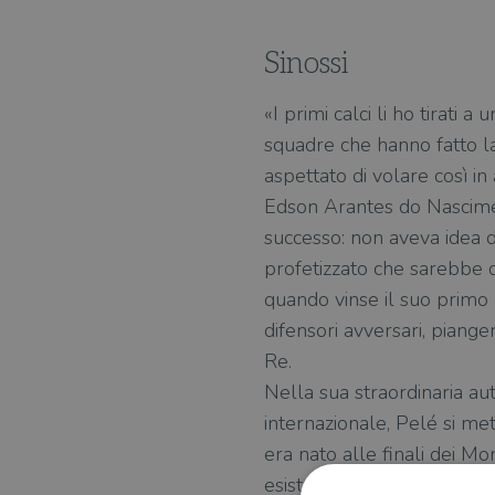
Sinossi
«I primi calci li ho tirati a
squadre che hanno fatto la
aspettato di volare così in 
Edson Arantes do Nascimen
successo: non aveva idea d
profetizzato che sarebbe d
quando vinse il suo primo 
difensori avversari, pianger
Re.
Nella sua straordinaria aut
internazionale, Pelé si met
era nato alle finali dei Mo
esistono video), dalla nasc