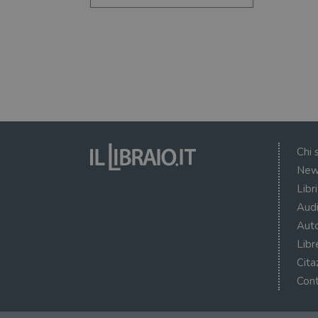
VISITOR_INFO1_LIVE
VISITOR_PRIVACY_METAD
Chi 
New
Libr
Audi
Auto
Libr
Cita
Cont