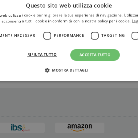
Questo sito web utilizza cookie
 i retroscena, il suo privato più intimo... la vita eccezional
web utilizza i cookie per migliorare la tua esperienza di navigazione. Utilizza
 acconsenti a tutti i cookie in conformità con la nostra policy per i cookie.
Leg
MENTE NECESSARI
PERFORMANCE
TARGETING
RIFIUTA TUTTO
ACCETTA TUTTO
MOSTRA DETTAGLI
Strettamente necessari
Performance
Targeting
Terze parti
ri consentono le funzionalità principali del sito web come l'accesso dell'utente e la gest
to correttamente senza i cookie strettamente necessari.
Fornitore
/
Scadenza
Descrizione
Dominio
Sessione
WordPress imposta questo cookie quando accedi alla
Automattic
cookie viene utilizzato per verificare se il browser
Inc.