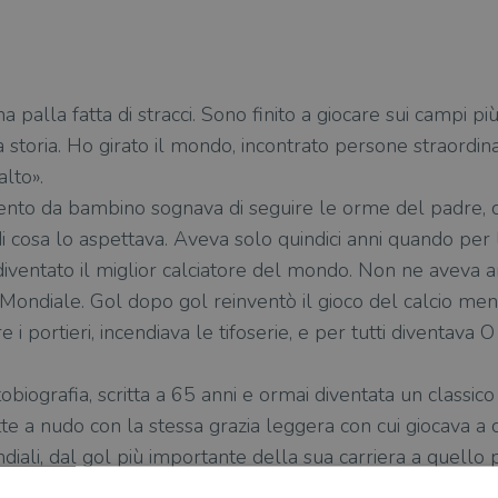
 una palla fatta di stracci. Sono finito a giocare sui campi p
 storia. Ho girato il mondo, incontrato persone straordina
alto».
to da bambino sognava di seguire le orme del padre, cal
i cosa lo aspettava. Aveva solo quindici anni quando per 
iventato il miglior calciatore del mondo. Non ne aveva a
Mondiale. Gol dopo gol reinventò il gioco del calcio men
e i portieri, incendiava le tifoserie, e per tutti diventava
obiografia, scritta a 65 anni e ormai diventata un classico
te a nudo con la stessa grazia leggera con cui giocava a c
ndiali, dal gol più importante della sua carriera a quello p
ita dei figli alla promessa fatta al padre, il Re racconta i