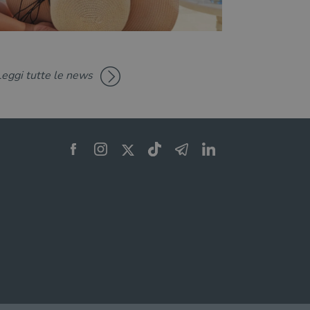
raccia delle preferenze
siti; può anche determinare
a o la vecchia versione
zare lo stato del
nte.
Leggi tutte le news