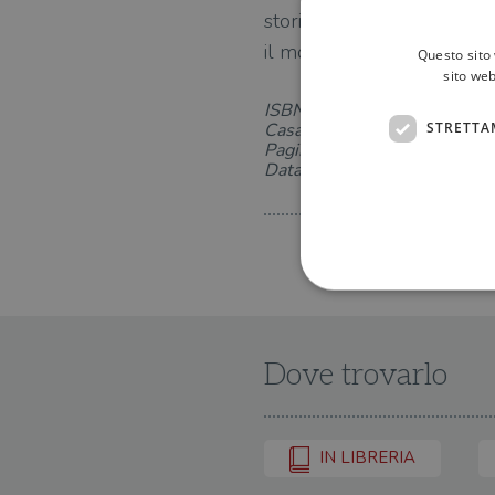
storia: le partite storiche,
il mondo.
Questo sito 
sito web
ISBN: 8860411696
STRETTA
Casa Editrice: Limina
Pagine: 304
Data di uscita: 11-03-2025
Dove trovarlo
I cookie strettamente necessa
web non può essere utilizza
Nome
IN LIBRERIA
wordpress_test_cookie