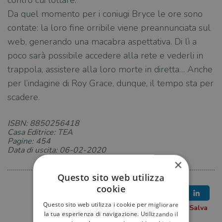
contro cui lottare.
Da quel momento per i coniugi Bryce le ore sono
contate: la loro fine orribile viene preannunciata sul
web, generando una macabra aspettativa. Di lì a
poco sarà possibile accedere alla rete e vederli in
trappola, assistere alla loro morte in diretta… Anche
per l’indagine di Roy Grace, dunque, il tempo sta per
scadere.
ISBN: 8850256418
Casa Editrice: TEA
Pagine: 454
Data di uscita: 06-02-2020
×
Questo sito web utilizza
cookie
Questo sito web utilizza i cookie per migliorare
la tua esperienza di navigazione. Utilizzando il