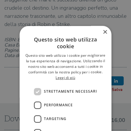
crudele col destino. Un ingranaggio perfetto, una
narrazione trascinante, un altro capitolo irrinunciabile
della storia di Robin e Strike.
×
Questo sito web utilizza
ISBN: 8850269315
Casa Editrice: TEA
cookie
Pagine: 1184
Data di uscita: 21-06-2024
Questo sito web utilizza i cookie per migliorare
la tua esperienza di navigazione. Utilizzando il
nostro sito web acconsenti a tutti i cookie in
conformità con la nostra policy per i cookie.
Leggi di più
STRETTAMENTE NECESSARI
PERFORMANCE
Dove trovarlo
TARGETING
€16,00