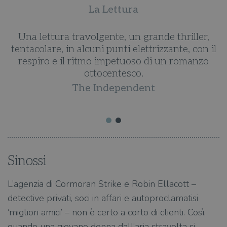
La Lettura
o
Una lettura travolgente, un grande thriller,
tentacolare, in alcuni punti elettrizzante, con il
za
respiro e il ritmo impetuoso di un romanzo
e
tà
ottocentesco.
d
The Independent
Sinossi
L’agenzia di Cormoran Strike e Robin Ellacott –
detective privati, soci in affari e autoproclamatisi
‘migliori amici’ – non è certo a corto di clienti. Così,
quando una giovane donna dall’aria stravolta si