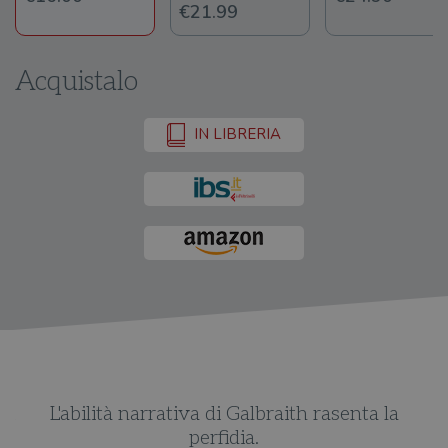
€21.99
Acquistalo
IN LIBRERIA
di
L'abilità narrativa di Galbraith rasenta la
U
perfidia.