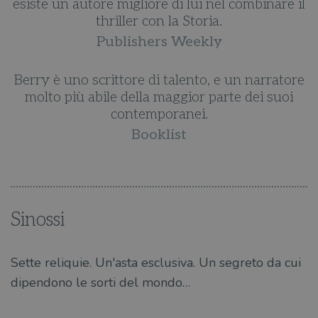
il
esiste un autore migliore di lui nel combinare il
e
thriller con la Storia.
Publishers Weekly
re
Berry è uno scrittore di talento, e un narratore
B
molto più abile della maggior parte dei suoi
contemporanei.
Booklist
Sinossi
Sette reliquie. Un'asta esclusiva. Un segreto da cui
dipendono le sorti del mondo…