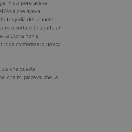
ia, in cui pure aveva
ll’Asia che aveva
la tragedia del pianeta
sero a voltare le spalle al
e la Storia non è
atricide conferissero un’eco
lità che questa
ne, che mi piaceva: che la