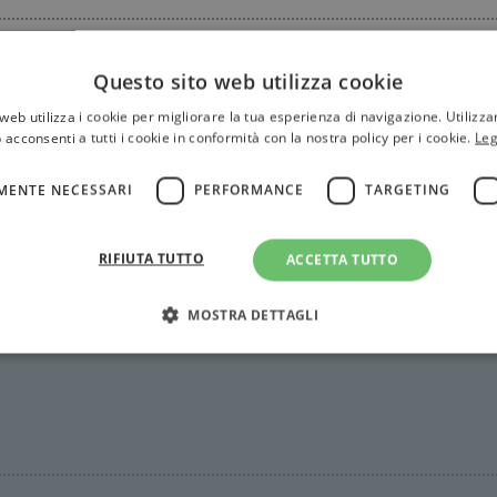
Questo sito web utilizza cookie
web utilizza i cookie per migliorare la tua esperienza di navigazione. Utilizza
 acconsenti a tutti i cookie in conformità con la nostra policy per i cookie.
Leg
MENTE NECESSARI
PERFORMANCE
TARGETING
RIFIUTA TUTTO
ACCETTA TUTTO
MOSTRA DETTAGLI
Strettamente necessari
Performance
Targeting
Terze parti
ri consentono le funzionalità principali del sito web come l'accesso dell'utente e la gest
to correttamente senza i cookie strettamente necessari.
Fornitore
/