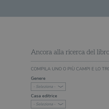
YSC
VISITOR_INFO1_LIVE
VISITOR_PRIVACY_METAD
Ancora alla ricerca del libr
16.07.2024
COMPILA UNO O PIÙ CAMPI E LO TR
Terzani, instancabile viaggiatore e
La vita e i libri di Tizi
Genere
narratore dell'Asia
- Seleziona -
Casa editrice
- Seleziona -