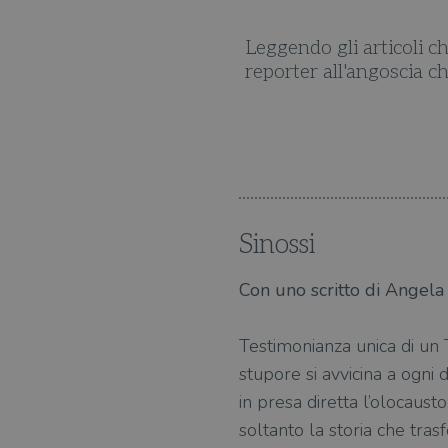
gerezza iniziale del giovane
Leggendo gli articoli ch
svelata. E lui fu tra i primi
reporter all'angoscia ch
Sinossi
Con uno scritto di Angela
Testimonianza unica di un T
stupore si avvicina a ogni 
in presa diretta l’olocaust
soltanto la storia che tr