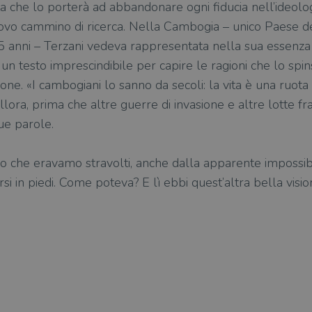
ta che lo porterà ad abbandonare ogni fiducia nell’ideolog
uovo cammino di ricerca. Nella Cambogia – unico Paese de
25 anni – Terzani vedeva rappresentata nella sua essenza 
n testo imprescindibile per capire le ragioni che lo spin
ne. «I cambogiani lo sanno da secoli: la vita è una ruota 
llora, prima che altre guerre di invasione e altre lotte fr
ue parole.
 che eravamo stravolti, anche dalla apparente impossibi
rsi in piedi. Come poteva? E lì ebbi quest’altra bella visio