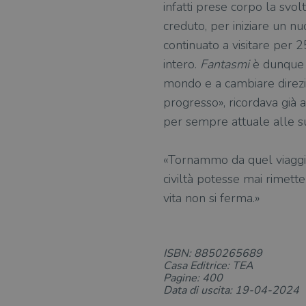
infatti prese corpo la svol
creduto, per iniziare un n
continuato a visitare per 
intero.
Fantasmi
è dunque u
mondo e a cambiare direzio
progresso», ricordava già a
per sempre attuale alle s
«Tornammo da quel viaggio
civiltà potesse mai rimette
vita non si ferma.»
ISBN: 8850265689
Casa Editrice: TEA
Pagine: 400
Data di uscita: 19-04-2024