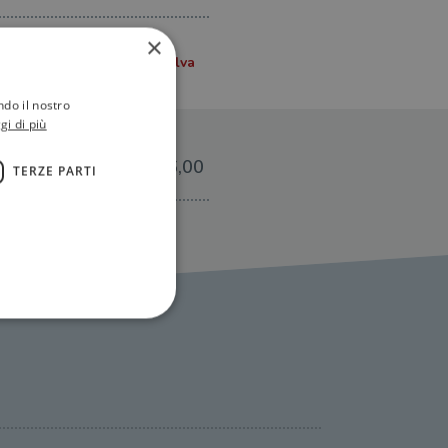
×
ndo il nostro
gi di più
€16,00
TERZE PARTI
ione dell'account. Il sito