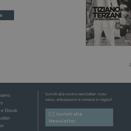
a
Iscriviti alla nostra newsletter: ricevi
siamo
news, anticipazioni e romanzi in regalo!
s
i e Ebook
Iscriviti alla
olibri
Newsletter
ri