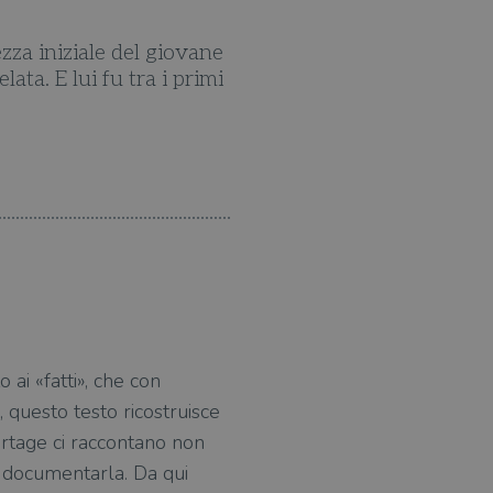
ezza iniziale del giovane
Leggendo gli articoli che T
ata. E lui fu tra i primi
reporter all'angoscia che vi
 ai «fatti», che con
, questo testo ricostruisce
portage ci raccontano non
r documentarla. Da qui