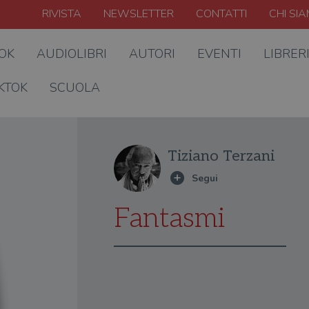
RIVISTA
NEWSLETTER
CONTATTI
CHI SI
OOK
AUDIOLIBRI
AUTORI
EVENTI
LIBRER
KTOK
SCUOLA
Tiziano Terzani
Fantasmi