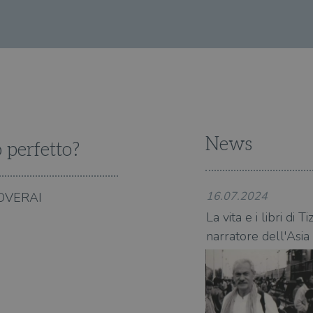
generato casualmente come identificativo del client. È incluso in og
un sito e utilizzato per calcolare i dati di visitatori, sessioni e camp
Sessione
Questo cookie è impostato da YouTube per tenere 
Google LLC
dei siti. Per impostazione predefinita, scade dopo 2 anni, sebbene s
visualizzazioni dei video incorporati.
.youtube.com
proprietari di siti Web.
5 mesi 4
Questo cookie è impostato da Youtube per tenere t
Google LLC
settimane
dell'utente per i video di Youtube incorporati nei 
.youtube.com
se il visitatore del sito web sta utilizzando la nuov
dell'interfaccia di Youtube.
ATA
5 mesi 4
Questo cookie è impostato da Youtube per memoriz
YouTube
settimane
consenso ai cookie dell'utente per il dominio corre
.youtube.com
News
o perfetto?
16.07.2024
OVERAI
ano Terzani, instancabile viaggiatore e
La vita e i libri di 
narratore dell'Asia