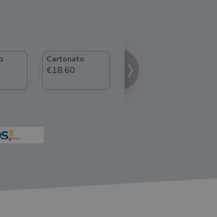
o
Cartonato
ebook
€18.60
€6.99