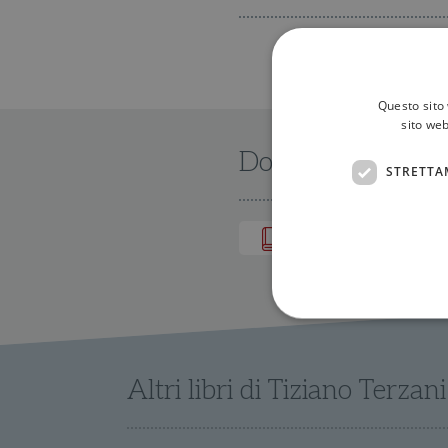
Questo sito 
sito web
Dove trovarlo
STRETTA
IN LIBRERIA
Altri libri di Tiziano Terzani
I cookie strettamente necessa
web non può essere utilizza