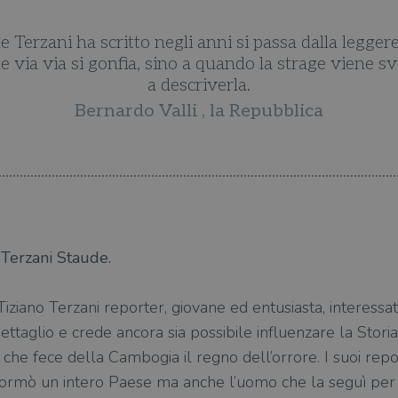
e Terzani ha scritto negli anni si passa dalla legger
e via via si gonfia, sino a quando la strage viene svel
a descriverla.
Bernardo Valli , la Repubblica
 Terzani Staude.
iziano Terzani reporter, giovane ed entusiasta, interessato
dettaglio e crede ancora sia possibile influenzare la Storia
o che fece della Cambogia il regno dell’orrore. I suoi re
asformò un intero Paese ma anche l’uomo che la seguì pe