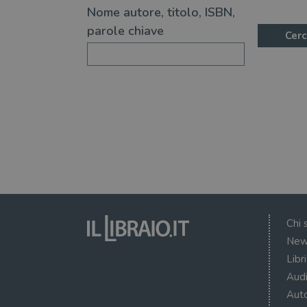
Nome autore, titolo, ISBN,
parole chiave
Cerc
Chi 
New
Libr
Audi
Auto