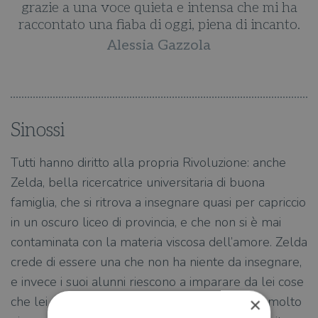
a
grazie a una voce quieta e intensa che mi ha
.
raccontato una fiaba di oggi, piena di incanto.
Alessia Gazzola
Sinossi
Tutti hanno diritto alla propria Rivoluzione: anche
Zelda, bella ricercatrice universitaria di buona
famiglia, che si ritrova a insegnare quasi per capriccio
in un oscuro liceo di provincia, e che non si è mai
contaminata con la materia viscosa dell’amore. Zelda
crede di essere una che non ha niente da insegnare,
e invece i suoi alunni riescono a imparare da lei cose
che lei nemmeno sospettava di sapere. Sono molto
×