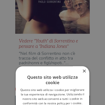
Vedere "Youth" di Sorrentino e
pensare a "Indiana Jones"
"Nel film di Sorrentino non c’è
traccia del conflitto in atto tra
padri/nonni e figli/nipoti...".…
×
D'AUTORE
Questo sito web utilizza
cookie
Francesco Pecoraro
Questo sito web utilizza i cookie per migliorare
la tua esperienza di navigazione. Utilizzando il
nostro sito web acconsenti a tutti i cookie in
conformità con la nostra policy per i cookie.