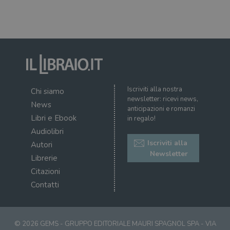
uten
sul s
wordpress_logged_in_[hash]
.illibraio.it
Sessione
Usat
gesti
sess
uten
sul s
CookieScriptConsent
1 mese
Memo
CookieScript
stat
.illibraio.it
cons
Iscriviti alla nostra
cook
Chi siamo
dell
newsletter: ricevi news,
News
il d
anticipazioni e romanzi
corr
Libri e Ebook
in regalo!
msToken
.tiktok.com
1
Ques
Audiolibri
settimana
vien
3 giorni
util
Iscriviti alla
Autori
scop
Newsletter
aute
Librerie
e si
assi
Citazioni
che 
Contatti
rim
regis
i lor
sian
qua
nav
© 2026 GEMS - GRUPPO EDITORIALE MAURI SPAGNOL SPA - VIA
attra