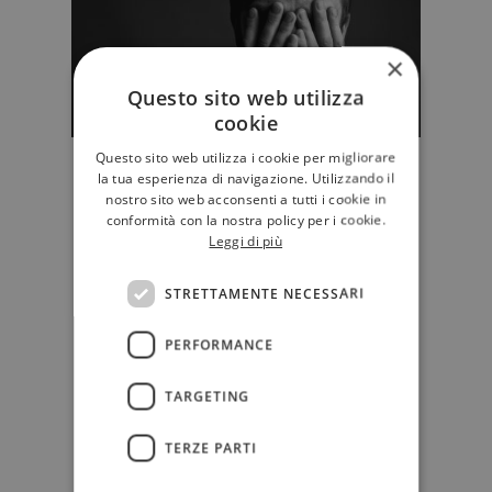
×
Questo sito web utilizza
cookie
Questo sito web utilizza i cookie per migliorare
Perché è così difficile, per gli
la tua esperienza di navigazione. Utilizzando il
uomini, abbandonarsi al pianto
nostro sito web acconsenti a tutti i cookie in
conformità con la nostra policy per i cookie.
In occasione dell'uscita di "Sotto lo
Leggi di più
stesso sole", su ilLibraio.it l'autrice,
l'esordiente Anna Ose…
STRETTAMENTE NECESSARI
D'AUTORE
PERFORMANCE
TARGETING
TERZE PARTI