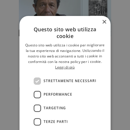
×
Questo sito web utilizza
cookie
Nel "Kolchoz" di Carrère la madre
Questo sito web utilizza i cookie per migliorare
la tua esperienza di navigazione. Utilizzando il
è l’ultima patria (e l'autore ritorna
nostro sito web acconsenti a tutti i cookie in
figlio)
conformità con la nostra policy per i cookie.
Con "Kolchoz", Emmanuel Carrère
Leggi di più
torna alla storia materna dopo la
morte di Hélène Carrère d’En…
STRETTAMENTE NECESSARI
D'AUTORE
PERFORMANCE
TARGETING
TERZE PARTI