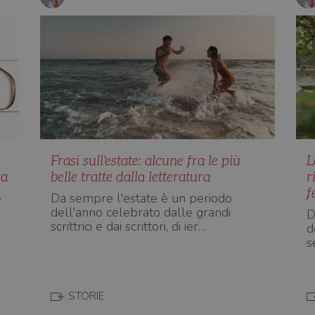
Frasi sull'estate: alcune fra le più
L
ra
belle tratte dalla letteratura
r
f
e
Da sempre l'estate è un periodo
dell'anno celebrato dalle grandi
D
scrittrici e dai scrittori, di ier…
d
s
STORIE