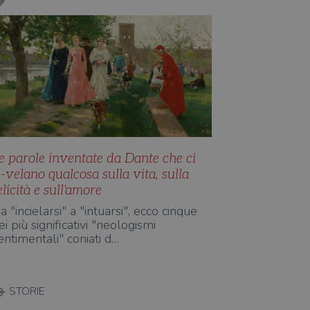
e parole inventate da Dante che ci
i-velano qualcosa sulla vita, sulla
elicità e sull'amore
a "incielarsi" a "intuarsi", ecco cinque
ei più significativi "neologismi
entimentali" coniati d…
STORIE