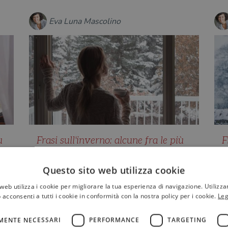
Eva Luna Mascolino
ù
Frasi sull'inverno: alcune fra le più
F
belle tratte dalla letteratura
b
Da Marcela Serrano a Dino Buzzati,
D
Questo sito web utilizza cookie
o
passando per Gesualdo Bufalino e
p
web utilizza i cookie per migliorare la tua esperienza di navigazione. Utilizza
per Anne Bradstreet, ecco una se…
G
 acconsenti a tutti i cookie in conformità con la nostra policy per i cookie.
Leg
MENTE NECESSARI
PERFORMANCE
TARGETING