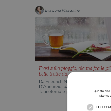
Eva Luna Mascolino
Frasi sulla pioggia, alcune fra le pi
belle tratte dalla letteratura
Da Friedrich Nietzsche a Gabriele
D'Annunzio, passando per Yamamot
Tsunetomo e per Anton Čechov, e…
Questo sito 
sito web
STRETTA