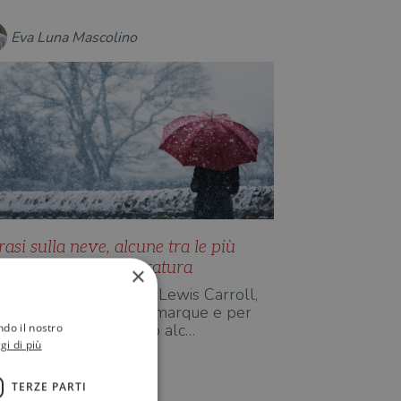
Eva Luna Mascolino
rasi sulla neve, alcune tra le più
elle tratte dalla letteratura
×
a Louisa May Alcott a Lewis Carroll,
assando per Vivian Lamarque e per
ndo il nostro
esualdo Bufalino, ecco alc…
gi di più
TERZE PARTI