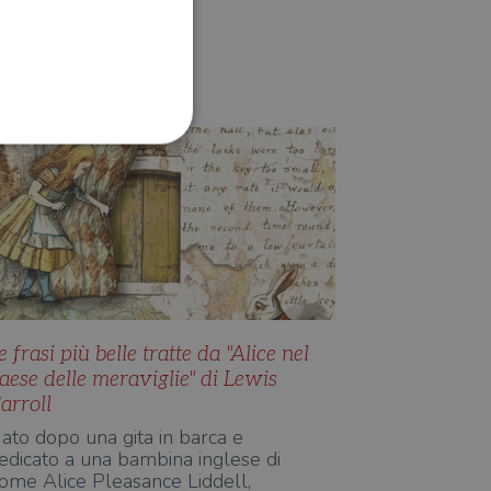
STORIE
Eva Luna Mascolino
ione dell'account. Il sito
 pagina di login. Il
 Web è impostato per
e frasi più belle tratte da "Alice nel
aese delle meraviglie" di Lewis
sito
arroll
sito
ato dopo una gita in barca e
edicato a una bambina inglese di
te per il dominio corrente.
ome Alice Pleasance Liddell,