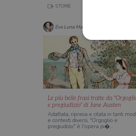
STORIE
Eva Luna Mascolino
I cookie strettamente necessa
web non può essere utilizza
Nome
wordpress_test_cookie
Le più belle frasi tratte da "Orgogli
e pregiudizio" di Jane Austen
wordpress_sec_[hash]
Adattata, ripresa e citata in tanti mod
wordpress_logged_in_[ha
e contesti diversi, "Orgoglio e
pregiudizio" è l'opera pi�…
CookieScriptConsent