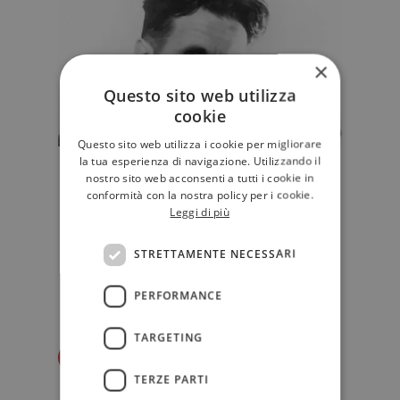
×
Questo sito web utilizza
cookie
Questo sito web utilizza i cookie per migliorare
la tua esperienza di navigazione. Utilizzando il
George Orwell: la vita e i libri
nostro sito web acconsenti a tutti i cookie in
dell'autore di "1984"
conformità con la nostra policy per i cookie.
Leggi di più
Scrittore, reporter, saggista e
romanziere inglese, George Orwell
STRETTAMENTE NECESSARI
è uno dei grandi maestri del Nove…
D'AUTORE
PERFORMANCE
TARGETING
Redazione Il Libraio
TERZE PARTI