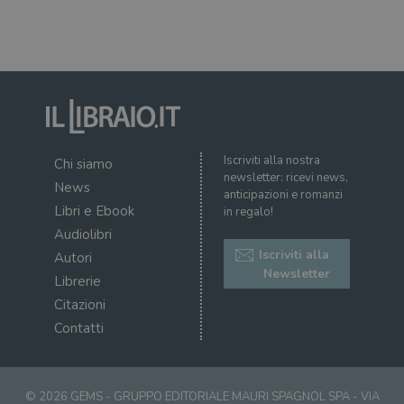
ques
.illibraio.it
quan
alla
login
vien
util
verif
bro
è im
per 
o rif
cook
Iscriviti alla nostra
Chi siamo
wordpress_sec_[hash]
.illibraio.it
Sessione
Usat
newsletter: ricevi news,
gesti
News
anticipazioni e romanzi
sess
uten
Libri e Ebook
in regalo!
sul s
Audiolibri
wordpress_logged_in_[hash]
.illibraio.it
Sessione
Usat
Iscriviti alla
Autori
gesti
Newsletter
sess
Librerie
uten
sul s
Citazioni
CookieScriptConsent
1 mese
Memo
CookieScript
Contatti
stat
.illibraio.it
cons
cook
dell
il d
© 2026 GEMS - GRUPPO EDITORIALE MAURI SPAGNOL SPA - VIA
corr