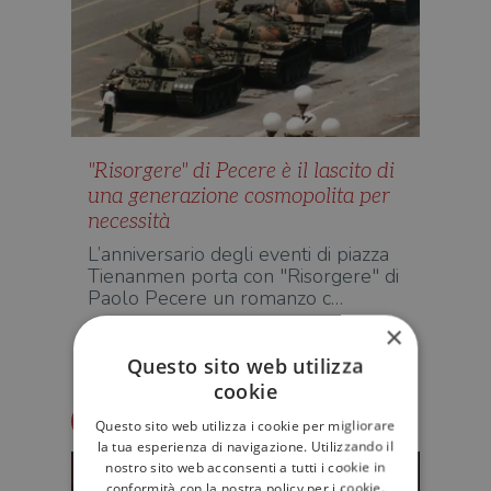
"Risorgere" di Pecere è il lascito di
una generazione cosmopolita per
necessità
L’anniversario degli eventi di piazza
Tienanmen porta con "Risorgere" di
Paolo Pecere un romanzo c…
×
D'AUTORE
Questo sito web utilizza
cookie
Redazione Il Libraio
Questo sito web utilizza i cookie per migliorare
la tua esperienza di navigazione. Utilizzando il
nostro sito web acconsenti a tutti i cookie in
conformità con la nostra policy per i cookie.