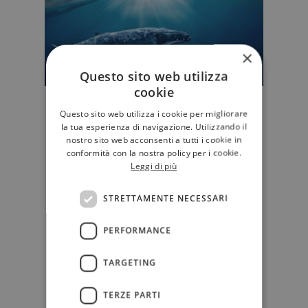
×
Questo sito web utilizza
cookie
"La balena alla fine del mondo" di
Questo sito web utilizza i cookie per migliorare
John Ironmonger: finché c’è
la tua esperienza di navigazione. Utilizzando il
Natura, c’è speranza
nostro sito web acconsenti a tutti i cookie in
conformità con la nostra policy per i cookie.
È con linguaggio maturo e
Leggi di più
atmosfera da fiaba che John
Ironmonger scrive "La balena alla
STRETTAMENTE NECESSARI
fine del mo…
D'AUTORE
PERFORMANCE
TARGETING
TERZE PARTI