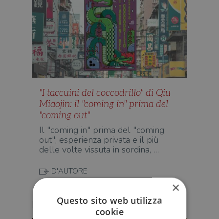
"I taccuini del coccodrillo" di Qiu
Miaojin: il "coming in" prima del
"coming out"
Il "coming in" prima del "coming
out"; esperienza privata e il più
delle volte vissuta in sordina, …
D'AUTORE
×
Questo sito web utilizza
Stefano Risso
cookie