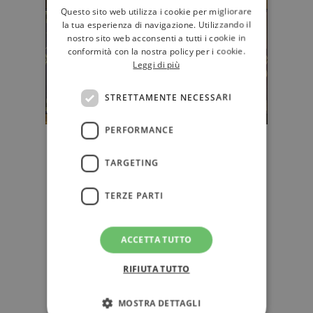
Questo sito web utilizza i cookie per migliorare
la tua esperienza di navigazione. Utilizzando il
nostro sito web acconsenti a tutti i cookie in
conformità con la nostra policy per i cookie.
Leggi di più
STRETTAMENTE NECESSARI
PERFORMANCE
Classici fantasy: riscoprire "Le
Cronache di Chrestomanci" (e
TARGETING
Diana Wynne Jones)
TERZE PARTI
Nati dalla bacchetta magica della
londinese Diana Wynne Jones
(1934-2011), tre romanzi di "Le
cronac…
ACCETTA TUTTO
RIFIUTA TUTTO
NARRATIVA
MOSTRA DETTAGLI