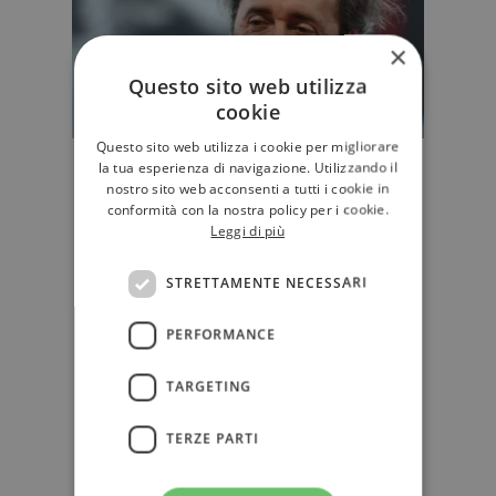
×
Questo sito web utilizza
cookie
Questo sito web utilizza i cookie per migliorare
la tua esperienza di navigazione. Utilizzando il
Paolo Sorrentino: i film e i libri
nostro sito web acconsenti a tutti i cookie in
Paolo Sorrentino è uno dei registi
conformità con la nostra policy per i cookie.
italiani più originali e apprezzati in
Leggi di più
patria e nel mondo, ha v…
STRETTAMENTE NECESSARI
NARRATIVA
PERFORMANCE
TARGETING
TERZE PARTI