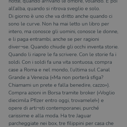
notte, quando arrivano le ombre, volando. E poi
all’alba, quando si ritrova sveglio e solo.
Di giorno è uno che va dritto anche quando ci
sono le curve. Non ha mai letto un libro per
intero, ma conosce gli uomini, conosce le donne,
e li paga entrambi, anche se per ragioni
diver¬se. Quando chiude gli occhi inventa storie.
Quando li riapre le fa scrivere. Con le storie fa i
soldi. Con i soldi fa una vita sontuosa, compra
case a Roma e nel mondo, l’ultima sul Canal
Grande a Venezia («Ma non porterà sfiga?
Chiamami un prete e falla benedire, cazzo»).
Compra azioni in Borsa tramite broker («Voglio
diecimila Pfizer entro oggi, trovamele!») e
opere di arti¬sti contemporanei, purché
carissime e alla moda. Ha tre Jaguar
parcheggiate nei box, tre filippini per casa che