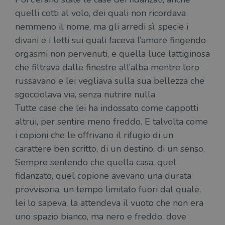
alla
quelli cotti al volo, dei quali non ricordava
login
vien
nemmeno il nome, ma gli arredi sì, specie i
util
verif
divani e i letti sui quali faceva l’amore fingendo
bro
è im
orgasmi non pervenuti, e quella luce lattiginosa
per 
o rif
che filtrava dalle finestre all’alba mentre loro
cook
russavano e lei vegliava sulla sua bellezza che
wordpress_sec_[hash]
.illibraio.it
Sessione
Usat
gesti
sgocciolava via, senza nutrire nulla.
sess
uten
Tutte case che lei ha indossato come cappotti
sul s
altrui, per sentire meno freddo. E talvolta come
wordpress_logged_in_[hash]
.illibraio.it
Sessione
Usat
gesti
i copioni che le offrivano il rifugio di un
sess
uten
carattere ben scritto, di un destino, di un senso.
sul s
Sempre sentendo che quella casa, quel
CookieScriptConsent
1 mese
Memo
CookieScript
fidanzato, quel copione avevano una durata
stat
.illibraio.it
cons
provvisoria, un tempo limitato fuori dal quale,
cook
dell
lei lo sapeva, la attendeva il vuoto che non era
il d
corr
uno spazio bianco, ma nero e freddo, dove
msToken
.tiktok.com
1
Ques