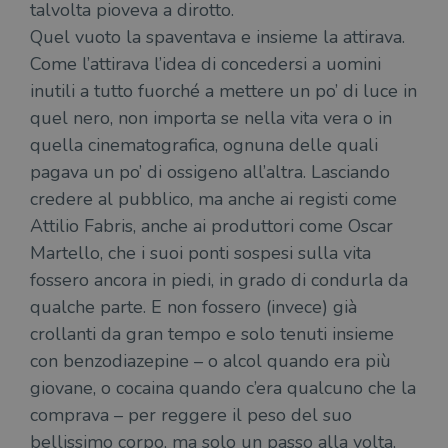
talvolta pioveva a dirotto.
settimana
vien
3 giorni
util
Quel vuoto la spaventava e insieme la attirava.
scop
aute
Come l’attirava l’idea di concedersi a uomini
e si
assi
inutili a tutto fuorché a mettere un po’ di luce in
che 
rim
quel nero, non importa se nella vita vera o in
regis
i lor
quella cinematografica, ognuna delle quali
sian
qua
pagava un po’ di ossigeno all’altra. Lasciando
nav
attra
credere al pubblico, ma anche ai registi come
sito
Attilio Fabris, anche ai produttori come Oscar
inte
con 
Martello, che i suoi ponti sospesi sulla vita
servi
fossero ancora in piedi, in grado di condurla da
qualche parte. E non fossero (invece) già
crollanti da gran tempo e solo tenuti insieme
con benzodiazepine – o alcol quando era più
Fornitore
giovane, o cocaina quando c’era qualcuno che la
Nome
/
Scadenza
Descrizione
Fornitore
Dominio
Fornitore
/
comprava – per reggere il peso del suo
Nome
Scadenza
Des
Nome
/
Scadenza
Dominio
Descrizione
_ga_RXJCD2NFMF
.illibraio.it
1 anno 1
Questo cookie
bellissimo corpo, ma solo un passo alla volta,
Dominio