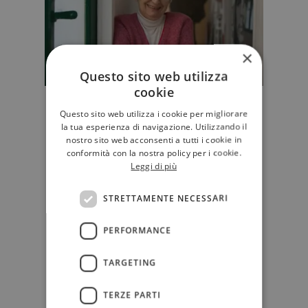
×
Questo sito web utilizza
cookie
"Donne, aspirate all'indipendenza
Questo sito web utilizza i cookie per migliorare
economica": Bianca Pitzorno si
la tua esperienza di navigazione. Utilizzando il
racconta
nostro sito web acconsenti a tutti i cookie in
conformità con la nostra policy per i cookie.
Bianca Pitzorno, autrice di
Leggi di più
riferimento per generazioni di
donne (e non solo), apre le porte
STRETTAMENTE NECESSARI
della s…
D'AUTORE
PERFORMANCE
TARGETING
TERZE PARTI