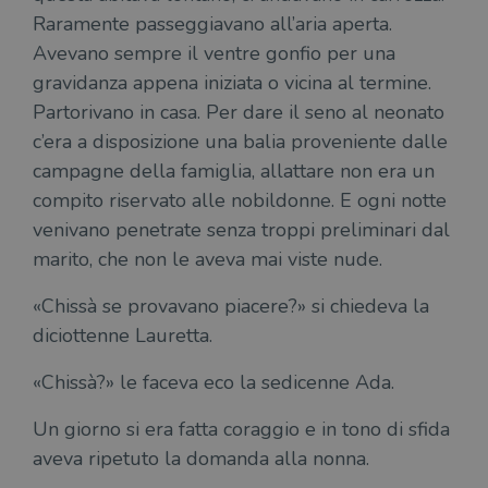
Fornitore
/
Nome
Scadenza
Desc
Raramente passeggiavano all’aria aperta.
Dominio
Avevano sempre il ventre gonfio per una
wordpress_test_cookie
Sessione
Wor
Automattic
imp
Inc.
gravidanza appena iniziata o vicina al termine.
ques
.illibraio.it
quan
Partorivano in casa. Per dare il seno al neonato
alla
login
c’era a disposizione una balia proveniente dalle
vien
util
campagne della famiglia, allattare non era un
verif
bro
compito riservato alle nobildonne. E ogni notte
è im
per 
venivano penetrate senza troppi preliminari dal
o rif
cook
marito, che non le aveva mai viste nude.
wordpress_sec_[hash]
.illibraio.it
Sessione
Usat
gesti
«Chissà se provavano piacere?» si chiedeva la
sess
uten
diciottenne Lauretta.
sul s
wordpress_logged_in_[hash]
.illibraio.it
Sessione
Usat
«Chissà?» le faceva eco la sedicenne Ada.
gesti
sess
uten
Un giorno si era fatta coraggio e in tono di sfida
sul s
aveva ripetuto la domanda alla nonna.
CookieScriptConsent
1 mese
Memo
CookieScript
stat
.illibraio.it