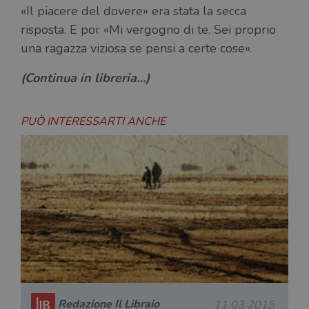
cons
«Il piacere del dovere» era stata la secca
cook
dell
risposta. E poi: «Mi vergogno di te. Sei proprio
il d
corr
una ragazza viziosa se pensi a certe cose».
msToken
.tiktok.com
1
Ques
settimana
vien
(Continua in libreria…)
3 giorni
util
scop
aute
e si
PUÒ INTERESSARTI ANCHE
assi
che 
rim
regis
i lor
sian
qua
nav
attra
sito
inte
con 
servi
Redazione Il Libraio
11.03.2015