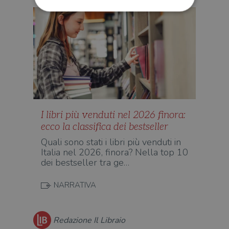
Strettamente necessari
Performance
Targeting
Terze parti
I cookie strettamente necessari consentono le
funzionalità principali del sito web come
l'accesso dell'utente e la gestione dell'account. Il
sito web non può essere utilizzato
correttamente senza i cookie strettamente
necessari.
I libri più venduti nel 2026 finora:
Fornitore
/
ecco la classifica dei bestseller
Nome
Scadenza
Desc
Dominio
Quali sono stati i libri più venduti in
wordpress_test_cookie
Sessione
Wor
Automattic
Italia nel 2026, finora? Nella top 10
imp
Inc.
ques
.illibraio.it
dei bestseller tra ge…
quan
alla
login
NARRATIVA
vien
util
verif
bro
è im
Redazione Il Libraio
per 