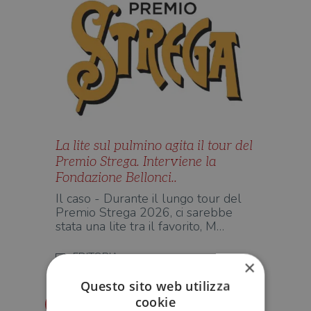
La lite sul pulmino agita il tour del
Premio Strega. Interviene la
Fondazione Bellonci..
Il caso - Durante il lungo tour del
Premio Strega 2026, ci sarebbe
stata una lite tra il favorito, M…
EDITORIA
×
Questo sito web utilizza
cookie
Redazione Il Libraio