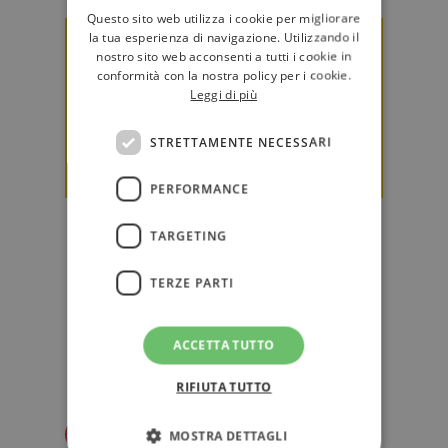
Questo sito web utilizza i cookie per migliorare
la tua esperienza di navigazione. Utilizzando il
nostro sito web acconsenti a tutti i cookie in
conformità con la nostra policy per i cookie.
Leggi di più
STRETTAMENTE NECESSARI
PERFORMANCE
Premio Strega 2026: ecco i 6 libri
TARGETING
finalisti
Il favorito, Michele Mari, con Matteo
TERZE PARTI
Nucci, Bianca Pitzorno, Teresa
Ciabatti, Alcide Pierantozzi ed…
ACCETTA TUTTO
EDITORIA
RIFIUTA TUTTO
Redazione Il Libraio
MOSTRA DETTAGLI