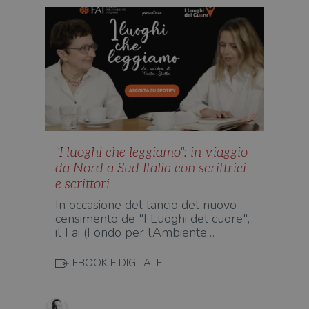
o rif
cook
wordpress_sec_[hash]
.illibraio.it
Sessione
Usat
gesti
sess
uten
sul s
wordpress_logged_in_[hash]
.illibraio.it
Sessione
Usat
gesti
sess
uten
sul s
CookieScriptConsent
1 mese
Memo
CookieScript
"I luoghi che leggiamo": in viaggio
stat
.illibraio.it
da Nord a Sud Italia con scrittrici
cons
cook
e scrittori
dell
il d
In occasione del lancio del nuovo
corr
censimento de "I Luoghi del cuore",
msToken
.tiktok.com
1
Ques
il Fai (Fondo per l’Ambiente…
settimana
vien
3 giorni
util
scop
EBOOK E DIGITALE
aute
e si
assi
che 
rim