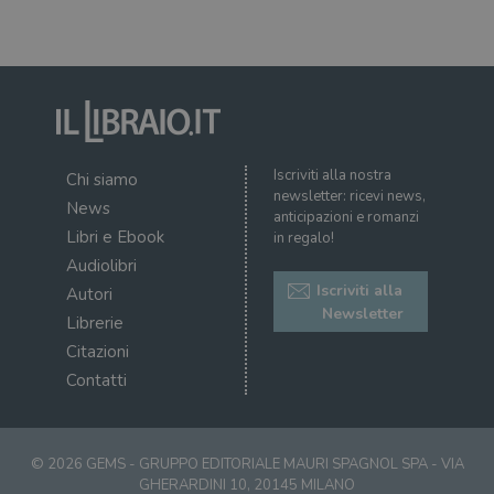
Targeting
Terze parti
I cookie strettamente necessari consentono le
funzionalità principali del sito web come
l'accesso dell'utente e la gestione dell'account. Il
sito web non può essere utilizzato
correttamente senza i cookie strettamente
necessari.
Fornitore
/
Nome
Scadenza
Desc
Iscriviti alla nostra
Chi siamo
Dominio
newsletter: ricevi news,
News
wordpress_test_cookie
Sessione
Wor
Automattic
anticipazioni e romanzi
imp
Inc.
Libri e Ebook
in regalo!
ques
.illibraio.it
quan
Audiolibri
alla
Iscriviti alla
login
Autori
vien
Newsletter
util
Librerie
verif
Citazioni
bro
è im
Contatti
per 
o rif
cook
wordpress_sec_[hash]
.illibraio.it
Sessione
Usat
gesti
© 2026 GEMS - GRUPPO EDITORIALE MAURI SPAGNOL SPA - VIA
sess
GHERARDINI 10, 20145 MILANO
uten