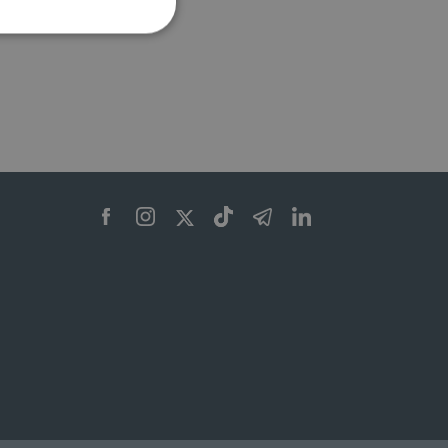
ione dell'account. Il sito
 pagina di login. Il
 Web è impostato per
sito
sito
te per il dominio corrente.
azione e sicurezza,
i loro dati siano protetti
no con i suoi servizi.