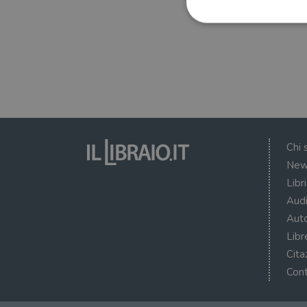
I cookie strettamente necessa
web non può essere utilizza
Nome
wordpress_test_cookie
Chi 
New
wordpress_sec_[hash]
Libr
wordpress_logged_in_[ha
Audi
Auto
CookieScriptConsent
Libr
msToken
Cita
Cont