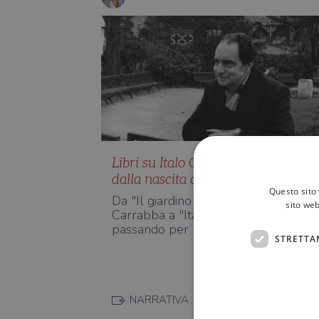
Libri su Italo Calvino, a 100 anni
dalla nascita dello scrittore
Questo sito 
Da "Il giardino di Italo" di Enzo Filen
sito web
Carrabba a "Italo" di Silvio Perrella,
passando per "Lo sco…
STRETTA
NARRATIVA