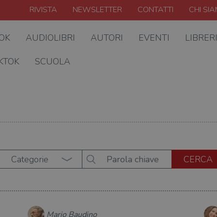
RIVISTA
NEWSLETTER
CONTATTI
CHI SI
OOK
AUDIOLIBRI
AUTORI
EVENTI
LIBRER
KTOK
SCUOLA
Categorie
Mario Baudino