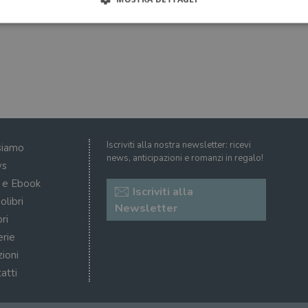
Strettamente necessari
Performance
Targeting
Terze parti
ri consentono le funzionalità principali del sito web come l'accesso dell'utente e la gest
to correttamente senza i cookie strettamente necessari.
Fornitore
/
Scadenza
Descrizione
Dominio
Sessione
WordPress imposta questo cookie quando accedi alla
Automattic
Iscriviti alla nostra newsletter: ricevi
siamo
cookie viene utilizzato per verificare se il browser
Inc.
news, anticipazioni e romanzi in regalo!
consentire o rifiutare i cookie.
.illibraio.it
s
.illibraio.it
Sessione
Usato per gestire la sessione degli utenti loggati sul 
i e Ebook
Iscriviti alla
sh]
.illibraio.it
Sessione
Usato per gestire la sessione degli utenti loggati sul 
olibri
Newsletter
ri
1 mese
Memorizza lo stato del consenso ai cookie dell'uten
CookieScript
.illibraio.it
erie
.tiktok.com
1
Questo cookie viene utilizzato per scopi di autentic
zioni
settimana
assicurando che gli utenti rimangano registrati e che 
3 giorni
quando navigano attraverso il sito web o interagisco
atti