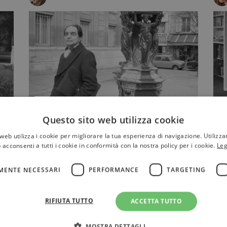
L'enigma Calvino, seduttore
I
Questo sito web utilizza cookie
intellettuale
N
web utilizza i cookie per migliorare la tua esperienza di navigazione. Utilizza
V
o
A 100 anni dalla nascita dello
 acconsenti a tutti i cookie in conformità con la nostra policy per i cookie.
Leg
C
scrittore, Ernesto Ferrero ha dedicato
un libro a Calvino, scrittore …
MENTE NECESSARI
PERFORMANCE
TARGETING
RIFIUTA TUTTO
ACCETTA TUTTO
D'AUTORE
MOSTRA DETTAGLI