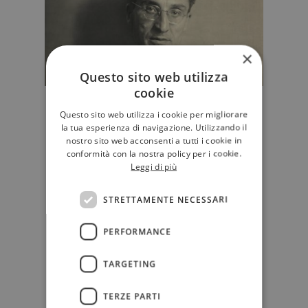
×
Questo sito web utilizza
cookie
"Una ragazza che non conosce
Questo sito web utilizza i cookie per migliorare
l’amore": Claudia Durastanti
la tua esperienza di navigazione. Utilizzando il
introduce "La bella estate" di
nostro sito web acconsenti a tutti i cookie in
Cesare Pavese
conformità con la nostra policy per i cookie.
Leggi di più
"Negli anni, non solo ho ripensato
spesso a 'La bella estate', ma l’ho
STRETTAMENTE NECESSARI
anche riletto. È uno di qu…
PERFORMANCE
D'AUTORE
TARGETING
TERZE PARTI