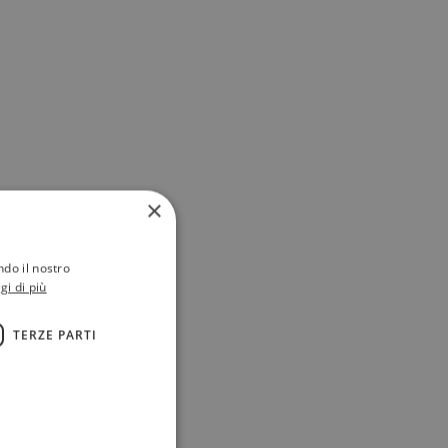
×
ndo il nostro
gi di più
TERZE PARTI