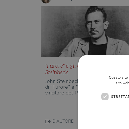
"Furore" e gli altri libri di John
Steinbeck
Questo sito 
John Steinbeck (1902-1968), autore
sito web
di "Furore" e "Uomini e topi" e
vincitore del Premio Nobel, con i…
STRETTA
D'AUTORE