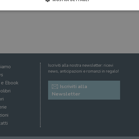
Strettamente necessari
Performance
Targeting
Terze parti
ri consentono le funzionalità principali del sito web come l'accesso dell'utente e la gest
to correttamente senza i cookie strettamente necessari.
Fornitore
/
Scadenza
Descrizione
Dominio
Sessione
WordPress imposta questo cookie quando accedi alla
Automattic
Iscriviti alla nostra newsletter: ricevi
siamo
cookie viene utilizzato per verificare se il browser
Inc.
news, anticipazioni e romanzi in regalo!
consentire o rifiutare i cookie.
.illibraio.it
s
.illibraio.it
Sessione
Usato per gestire la sessione degli utenti loggati sul 
i e Ebook
Iscriviti alla
sh]
.illibraio.it
Sessione
Usato per gestire la sessione degli utenti loggati sul 
olibri
Newsletter
ri
1 mese
Memorizza lo stato del consenso ai cookie dell'uten
CookieScript
.illibraio.it
erie
.tiktok.com
1
Questo cookie viene utilizzato per scopi di autentic
zioni
settimana
assicurando che gli utenti rimangano registrati e che 
3 giorni
quando navigano attraverso il sito web o interagisco
atti