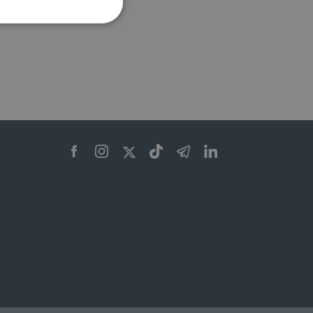
ione dell'account. Il sito
 pagina di login. Il
 Web è impostato per
sito
sito
te per il dominio corrente.
azione e sicurezza,
i loro dati siano protetti
no con i suoi servizi.