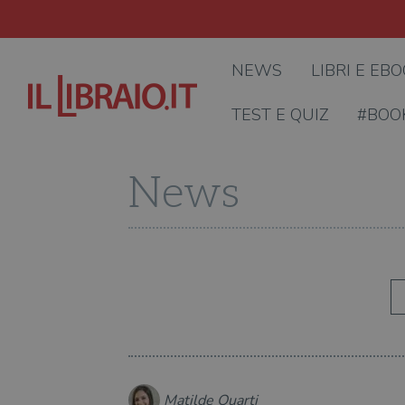
NEWS
LIBRI E EB
TEST E QUIZ
#BOO
News
Matilde Quarti