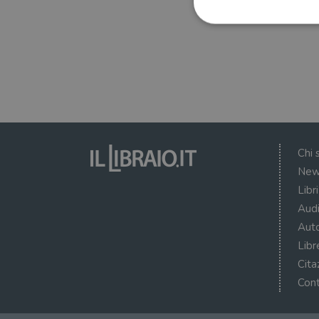
I cookie strettamente necessa
web non può essere utilizza
Nome
wordpress_test_cookie
Chi 
New
wordpress_sec_[hash]
Libr
wordpress_logged_in_[ha
Audi
Auto
CookieScriptConsent
Libr
msToken
Cita
Cont