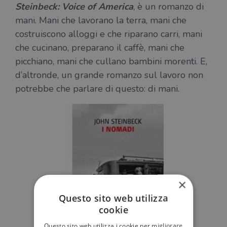
Steinbeck: Voice of America
, è un romanzo di
mani. Mani che lavorano la terra, mani che
costruiscono alloggi e che riparano carri, mani
che cucinano, preparano il caffè, mani che
picchiano, mani che cullano bambini morenti. E,
d’altronde, un grande romanzo sul lavoro non
potrebbe che parlare di questo: di mani.
×
Questo sito web utilizza
cookie
Questo sito web utilizza i cookie per migliorare