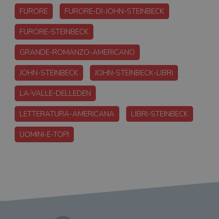
FURORE
FURORE-DI-JOHN-STEINBECK
FURORE-STEINBECK
GRANDE-ROMANZO-AMERICANO
JOHN-STEINBECK
JOHN-STEINBECK-LIBRI
LA-VALLE-DELLEDEN
LETTERATURA-AMERICANA
LIBRI-STEINBECK
UOMINI-E-TOPI