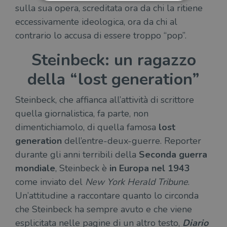
sulla sua opera, screditata ora da chi la ritiene
eccessivamente ideologica, ora da chi al
Strettamente necessari
Performance
contrario lo accusa di essere troppo “pop”.
Targeting
Terze parti
Steinbeck: un ragazzo
I cookie strettamente necessari consentono le
funzionalità principali del sito web come
l'accesso dell'utente e la gestione dell'account. Il
della “lost generation”
sito web non può essere utilizzato
correttamente senza i cookie strettamente
necessari.
Steinbeck, che affianca all’attività di scrittore
Fornitore
/
quella giornalistica, fa parte, non
Nome
Scadenza
Desc
Dominio
dimentichiamolo, di quella famosa
lost
wordpress_test_cookie
Sessione
Wor
Automattic
generation
dell’entre-deux-guerre. Reporter
imp
Inc.
ques
.illibraio.it
durante gli anni terribili della
Seconda guerra
quan
alla
mondiale
, Steinbeck è
in
Europa nel 1943
login
vien
come inviato del
New York Herald Tribune
.
util
verif
Un’attitudine a raccontare quanto lo circonda
bro
è im
che Steinbeck ha sempre avuto e che viene
per 
o rif
esplicitata nelle pagine di un altro testo,
Diario
cook