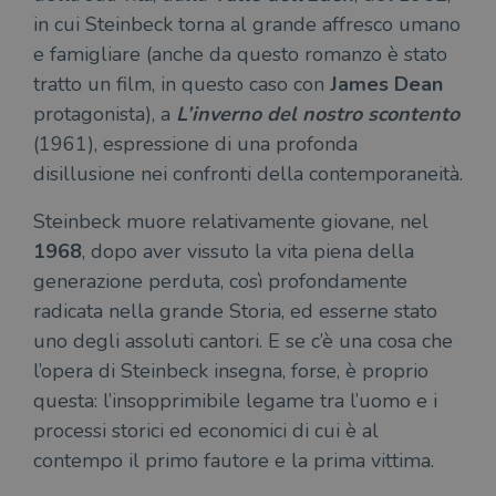
Google
in 
una serie di
in cui Steinbeck torna al grande affresco umano
Universal
int
prodotti
Analytics, che
ute
pubblicitari
e famigliare (anche da questo romanzo è stato
rappresenta un
par
come
aggiornamento
par
offerte in
tratto un film, in questo caso con
James Dean
significativo del
cat
tempo reale
servizio di
gen
da
protagonista), a
L’inverno del nostro scontento
analisi più
sti
inserzionisti
comunemente
terzi.
(1961), espressione di una profonda
usato da
YSC
Sessione
Que
Google LLC
Google. Questo
imp
.youtube.com
disillusione nei confronti della contemporaneità.
cookie viene
Yo
utilizzato per
ten
distinguere gli
del
Steinbeck muore relativamente giovane, nel
utenti unici
vis
assegnando un
dei
1968
, dopo aver vissuto la vita piena della
numero
inc
generato
generazione perduta, così profondamente
casualmente
VISITOR_INFO1_LIVE
5 mesi 4
Que
Google LLC
come
settimane
imp
.youtube.com
radicata nella grande Storia, ed esserne stato
identificativo
You
del client. È
ten
uno degli assoluti cantori. E se c’è una cosa che
incluso in ogni
del
richiesta di
del
l’opera di Steinbeck insegna, forse, è proprio
pagina in un
vid
sito e utilizzato
questa: l’insopprimibile legame tra l’uomo e i
Yo
per calcolare i
inc
dati di
processi storici ed economici di cui è al
sit
visitatori,
det
sessioni e
contempo il primo fautore e la prima vittima.
il 
campagne per i
sit
report di analisi
uti