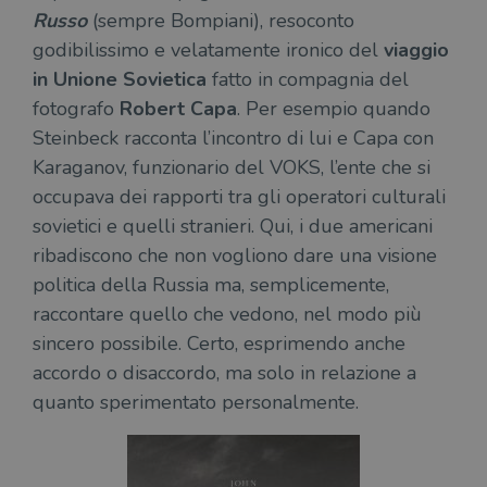
Russo
(sempre Bompiani), resoconto
wordpress_sec_[hash]
.illibraio.it
Sessione
Usat
gesti
godibilissimo e velatamente ironico del
viaggio
sess
uten
in Unione Sovietica
fatto in compagnia del
sul s
fotografo
Robert Capa
. Per esempio quando
wordpress_logged_in_[hash]
.illibraio.it
Sessione
Usat
Steinbeck racconta l’incontro di lui e Capa con
gesti
sess
Karaganov, funzionario del VOKS, l’ente che si
uten
sul s
occupava dei rapporti tra gli operatori culturali
CookieScriptConsent
1 mese
Memo
CookieScript
sovietici e quelli stranieri. Qui, i due americani
stat
.illibraio.it
cons
ribadiscono che non vogliono dare una visione
cook
dell
politica della Russia ma, semplicemente,
il d
corr
raccontare quello che vedono, nel modo più
msToken
.tiktok.com
1
Ques
sincero possibile. Certo, esprimendo anche
settimana
vien
3 giorni
util
accordo o disaccordo, ma solo in relazione a
scop
aute
quanto sperimentato personalmente.
e si
assi
che 
rim
regis