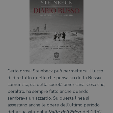
i lor
sian
qua
nav
attra
sito
inte
con 
servi
Fornitore
Nome
/
Scadenza
Descrizione
Fornitore
Dominio
Fornitore
/
Nome
Scadenza
Des
Certo ormai Steinbeck può permettersi il lusso
Nome
/
Scadenza
Dominio
Descrizione
_ga_RXJCD2NFMF
.illibraio.it
1 anno 1
Questo cookie
Dominio
di dire tutto quello che pensa sia della Russia
mese
viene utilizzato
__Secure-ROLLOUT_TOKEN
.youtube.com
5 mesi 4
da Google
settimane
UserProfile
.illibraio.it
1 anno
Identifica
comunista, sia della società americana. Cosa che,
Analytics per
l'utente che
mantenere lo
ttwid
.tiktok.com
11 mesi 4
Que
naviga sul
peraltro, ha sempre fatto anche quando
stato della
settimane
co
sito.
sessione.
ass
sembrava un azzardo. Su questa linea si
l'an
_fbp
2 mesi 4
Utilizzato
Meta
_ga
1 anno 1
Questo nome
Google
assestano anche le opere dell’ultimo periodo
dis
settimane
da
Platform
mese
di cookie è
LLC
dei
Facebook
Inc.
associato a
della sua vita, dalla
Valle dell’Eden
, del 1952,
.illibraio.it
per
per fornire
.illibraio.it