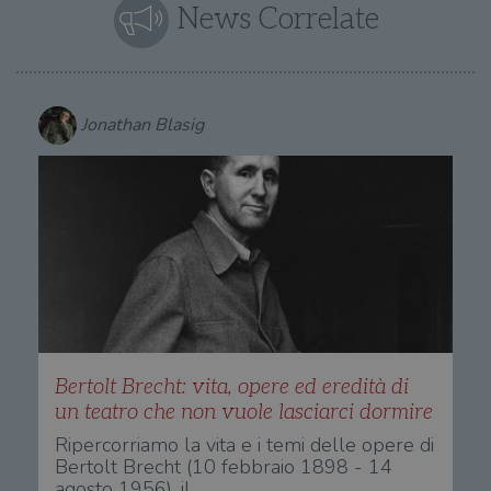
News Correlate
Jonathan Blasig
Bertolt Brecht: vita, opere ed eredità di
un teatro che non vuole lasciarci dormire
Ripercorriamo la vita e i temi delle opere di
Bertolt Brecht (10 febbraio 1898 - 14
agosto 1956), il…