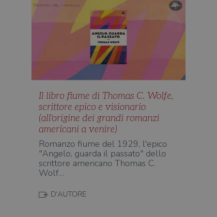
Il libro fiume di Thomas C. Wolfe,
scrittore epico e visionario
(all'origine dei grandi romanzi
americani a venire)
Romanzo fiume del 1929, l'epico
"Angelo, guarda il passato" dello
scrittore americano Thomas C.
Wolf…
D'AUTORE