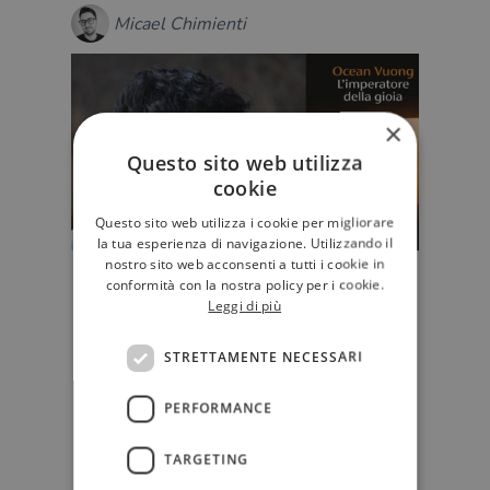
Micael Chimienti
×
Questo sito web utilizza
cookie
Questo sito web utilizza i cookie per migliorare
la tua esperienza di navigazione. Utilizzando il
nostro sito web acconsenti a tutti i cookie in
Vite ai margini, fantasmi e fast
conformità con la nostra policy per i cookie.
Leggi di più
food: "L'imperatore della gioia" di
Ocean Vuong
STRETTAMENTE NECESSARI
A due anni di distanza dalla raccolta
poetica "Il tempo è una madre", il
nuovo libro di Ocean Vuong…
PERFORMANCE
D'AUTORE
TARGETING