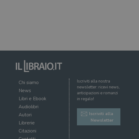
dell
il d
corr
msToken
.tiktok.com
1
Ques
settimana
vien
3 giorni
util
scop
aute
e si
assi
che 
rim
regis
i lor
sian
qua
nav
Iscriviti alla nostra
attra
Chi siamo
sito
newsletter: ricevi news,
News
inte
anticipazioni e romanzi
con 
Libri e Ebook
in regalo!
servi
Audiolibri
Iscriviti alla
Autori
Newsletter
Librerie
Citazioni
Fornitore