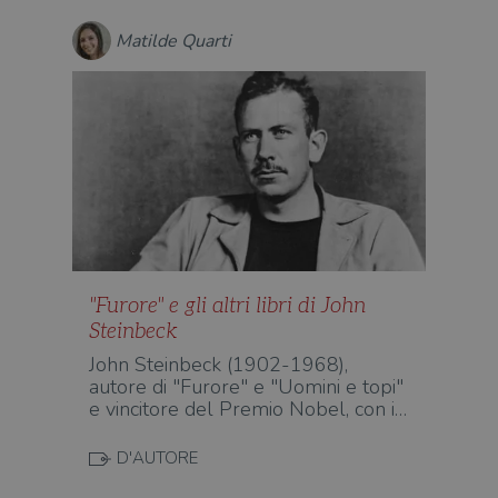
wordpress_test_cookie
Sessione
Wor
Automattic
Matilde Quarti
imp
Inc.
ques
.illibraio.it
quan
alla
login
vien
util
verif
bro
è im
per 
o rif
cook
wordpress_sec_[hash]
.illibraio.it
Sessione
Usat
gesti
sess
"Furore" e gli altri libri di John
uten
sul s
Steinbeck
wordpress_logged_in_[hash]
.illibraio.it
Sessione
Usat
John Steinbeck (1902-1968),
gesti
autore di "Furore" e "Uomini e topi"
sess
uten
e vincitore del Premio Nobel, con i…
sul s
CookieScriptConsent
1 mese
Memo
CookieScript
D'AUTORE
stat
.illibraio.it
cons
cook