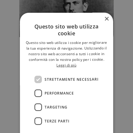
×
Questo sito web utilizza
cookie
Questo sito web utilizza i cookie per migliorare
Perché (ri)leggere oggi "Uomini e
la tua esperienza di navigazione. Utilizzando il
topi" di John Steinbeck
nostro sito web acconsenti a tutti i cookie in
conformità con la nostra policy per i cookie.
Scritto nel 1937 dal premio Nobel
Leggi di più
John Steinbeck, "Uomini e topi" è un
piccolo enorme capolavoro de…
STRETTAMENTE NECESSARI
D'AUTORE
PERFORMANCE
TARGETING
TERZE PARTI