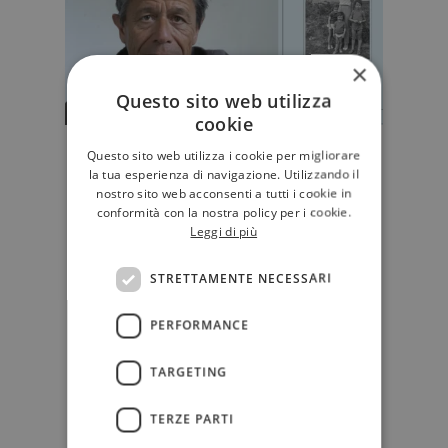
×
Questo sito web utilizza
cookie
Nel "Kolchoz" di Carrère la madre
Questo sito web utilizza i cookie per migliorare
la tua esperienza di navigazione. Utilizzando il
è l’ultima patria (e l'autore ritorna
nostro sito web acconsenti a tutti i cookie in
figlio)
conformità con la nostra policy per i cookie.
Con "Kolchoz", Emmanuel Carrère
Leggi di più
torna alla storia materna dopo la
morte di Hélène Carrère d’En…
STRETTAMENTE NECESSARI
D'AUTORE
PERFORMANCE
TARGETING
TERZE PARTI