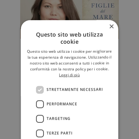
×
Questo sito web utilizza
cookie
“Le figlie del mare”, il romanzo sul
Questo sito web utilizza i cookie per migliorare
genocidio delle comfort women
la tua esperienza di navigazione. Utilizzando il
coreane
nostro sito web acconsenti a tutti i cookie in
conformità con la nostra policy per i cookie.
“Le figlie del mare”, romanzo
Leggi di più
d'esordio di Mary Lynn Bracht,
racconta una delle peggiori
STRETTAMENTE NECESSARI
vergogn…
NARRATIVA
PERFORMANCE
TARGETING
TERZE PARTI