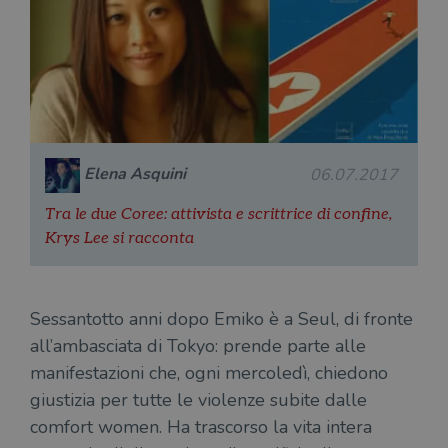
Elena Asquini
06.07.2017
Tra le due Coree: attivista e scrittrice di confine,
Krys Lee si racconta
Sessantotto anni dopo Emiko è a Seul, di fronte
all’ambasciata di Tokyo: prende parte alle
manifestazioni che, ogni mercoledì, chiedono
giustizia per tutte le violenze subite dalle
comfort women. Ha trascorso la vita intera