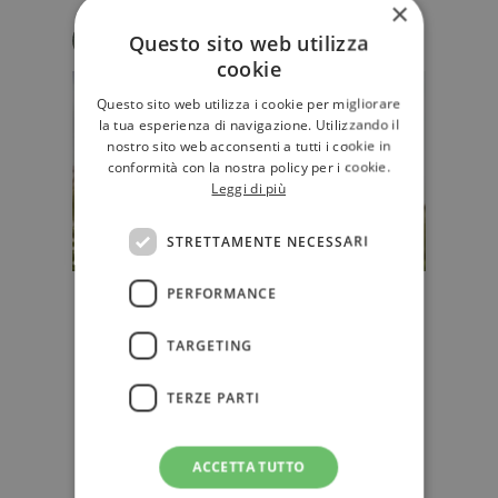
×
Eva Luna Mascolino
Questo sito web utilizza
cookie
Questo sito web utilizza i cookie per migliorare
la tua esperienza di navigazione. Utilizzando il
nostro sito web acconsenti a tutti i cookie in
conformità con la nostra policy per i cookie.
Leggi di più
STRETTAMENTE NECESSARI
PERFORMANCE
Alcune delle più belle frasi
letterarie da dedicare a fratelli e
TARGETING
sorelle
Da Diogene Laerzio ad Adam Smith,
TERZE PARTI
passando per William Shakespeare
e per Mary Schmich, una
selezione…
ACCETTA TUTTO