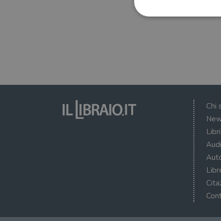
I cookie strettamente necessa
web non può essere utilizza
Nome
wordpress_test_cookie
Chi 
New
wordpress_sec_[hash]
Libr
wordpress_logged_in_[ha
Audi
Auto
CookieScriptConsent
Libr
msToken
Cita
Cont