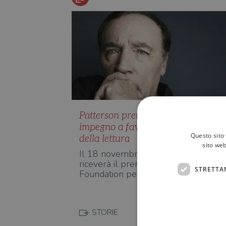
Patterson premiato per il suo
impegno a favore della promozion
Questo sito 
della lettura
sito web
Il 18 novembre l'autore di bestselle
riceverà il premio della National Bo
STRETTA
Foundation per l'impeg…
STORIE