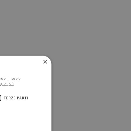
×
ndo il nostro
gi di più
TERZE PARTI