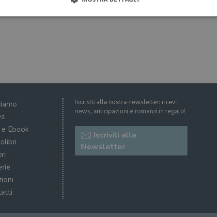
Strettamente necessari
Performance
Targeting
Terze parti
ri consentono le funzionalità principali del sito web come l'accesso dell'utente e la gest
to correttamente senza i cookie strettamente necessari.
Fornitore
/
Scadenza
Descrizione
Dominio
Sessione
WordPress imposta questo cookie quando accedi alla
Automattic
Iscriviti alla nostra newsletter: ricevi
siamo
cookie viene utilizzato per verificare se il browser
Inc.
news, anticipazioni e romanzi in regalo!
consentire o rifiutare i cookie.
.illibraio.it
s
.illibraio.it
Sessione
Usato per gestire la sessione degli utenti loggati sul 
i e Ebook
Iscriviti alla
sh]
.illibraio.it
Sessione
Usato per gestire la sessione degli utenti loggati sul 
olibri
Newsletter
ri
1 mese
Memorizza lo stato del consenso ai cookie dell'uten
CookieScript
.illibraio.it
erie
.tiktok.com
1
Questo cookie viene utilizzato per scopi di autentic
zioni
settimana
assicurando che gli utenti rimangano registrati e che 
3 giorni
quando navigano attraverso il sito web o interagisco
atti