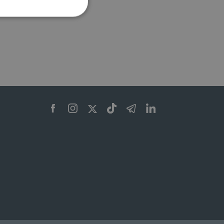
ione dell'account. Il sito
 pagina di login. Il
 Web è impostato per
sito
sito
te per il dominio corrente.
azione e sicurezza,
i loro dati siano protetti
no con i suoi servizi.