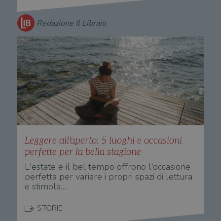
gesti
sess
uten
Redazione Il Libraio
sul s
wordpress_logged_in_[hash]
.illibraio.it
Sessione
Usat
gesti
sess
uten
sul s
CookieScriptConsent
1 mese
Memo
CookieScript
stat
.illibraio.it
cons
cook
dell
il d
corr
msToken
.tiktok.com
1
Ques
Leggere all'aperto: 5 luoghi e occasioni
settimana
vien
3 giorni
util
perfette per la bella stagione
scop
aute
L'estate e il bel tempo offrono l'occasione
e si
perfetta per variare i propri spazi di lettura
assi
e stimola…
che 
rim
regis
i lor
STORIE
sian
qua