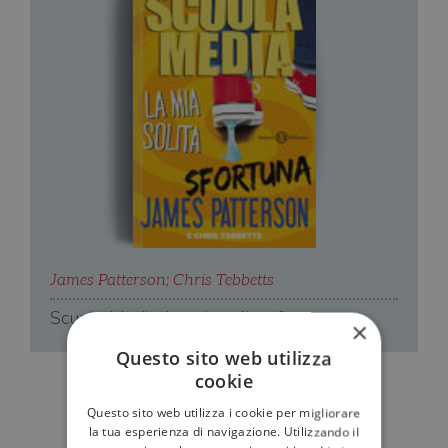
James Patterson
;
Chris Tebbetts
J
Scuola Media. La mia solita sfortuna
S
×
a
Questo sito web utilizza
cookie
Questo sito web utilizza i cookie per migliorare
la tua esperienza di navigazione. Utilizzando il