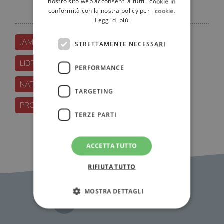
nostro sito web acconsenti a tutti i cookie in
conformità con la nostra policy per i cookie.
Leggi di più
JAMES-PATTERSON
LETTURA
STRETTAMENTE NECESSARI
LIBRI-PER-RAGAZZI
LONGANESI
PERFORMANCE
NATIONAL-BOOK-FOUNDATION
TARGETING
PROMOZIONE-DELLA-LETTURA
TERZE PARTI
ACCETTA TUTTO
RIFIUTA TUTTO
MOSTRA DETTAGLI
News Correlate