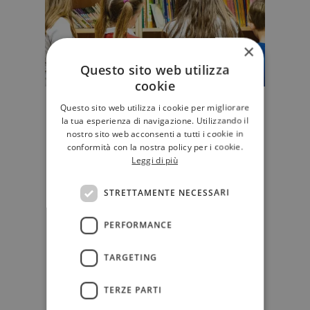
×
Questo sito web utilizza
cookie
"Nascere con i libri": i finalisti del
Questo sito web utilizza i cookie per migliorare
la tua esperienza di navigazione. Utilizzando il
Premio Nazionale Nati per
nostro sito web acconsenti a tutti i cookie in
Leggere 2026
conformità con la nostra policy per i cookie.
Annunciate le terne dei finalisti per
Leggi di più
la sezione "Nascere con i libri" del
concorso Nati per leggere…
STRETTAMENTE NECESSARI
EDITORIA
PERFORMANCE
TARGETING
TERZE PARTI