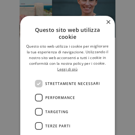
×
Questo sito web utilizza
cookie
Questo sito web utilizza i cookie per migliorare
A Stefania Auci il premio
la tua esperienza di navigazione. Utilizzando il
Bancarella 2022
nostro sito web acconsenti a tutti i cookie in
Il premio Bancarella, ispirato alla
conformità con la nostra policy per i cookie.
tradizione dei librai
Leggi di più
ambulanti-“bancarellai”
pontremolesi, …
STRETTAMENTE NECESSARI
EDITORIA
PERFORMANCE
TARGETING
TERZE PARTI