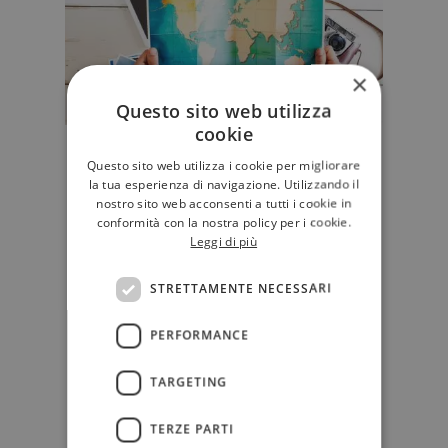
×
Questo sito web utilizza
cookie
Frasi sui viaggi, alcune fra le più
Questo sito web utilizza i cookie per migliorare
belle citazioni tratte dalla
la tua esperienza di navigazione. Utilizzando il
letteratura
nostro sito web acconsenti a tutti i cookie in
conformità con la nostra policy per i cookie.
Da Ryszard Kapuściński a
Leggi di più
Marguerite Yourcenar, passando
per Claudio Magris, Banana
STRETTAMENTE NECESSARI
Yoshimoto e mo…
STORIE
PERFORMANCE
TARGETING
TERZE PARTI