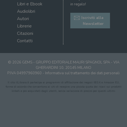
correttamente senza i cookie strettamente
Libri e Ebook
in regalo!
necessari.
Audiolibri
Fornitore
/
Nome
Scadenza
Desc
Iscriviti alla
Dominio
Autori
Newsletter
Librerie
wordpress_test_cookie
Sessione
Wor
Automattic
imp
Inc.
Citazioni
ques
.illibraio.it
quan
Contatti
alla
login
vien
util
verif
bro
© 2026 GEMS - GRUPPO EDITORIALE MAURI SPAGNOL SPA - VIA
è im
GHERARDINI 10, 20145 MILANO
per 
P.IVA 04997960960 -
Informativa sul trattamento dei dati personali
o rif
cook
Il sito ilLibraio.it partecipa ai programmi di affiliazione dei negozi IBS.it e Amazon EU,
wordpress_sec_[hash]
.illibraio.it
Sessione
Usat
forme di accordo che consentono ai siti di recepire una piccola quota dei ricavi sui prodotti
gesti
linkati e poi acquistati dagli utenti, senza variazione di prezzo per questi ultimi.
sess
uten
sul s
wordpress_logged_in_[hash]
.illibraio.it
Sessione
Usat
gesti
sess
uten
sul s