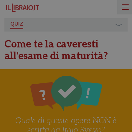
QUIZ
Come te la caveresti
all'esame di maturità?
Quale di queste opere NON è
scritta da Italo Svevo?