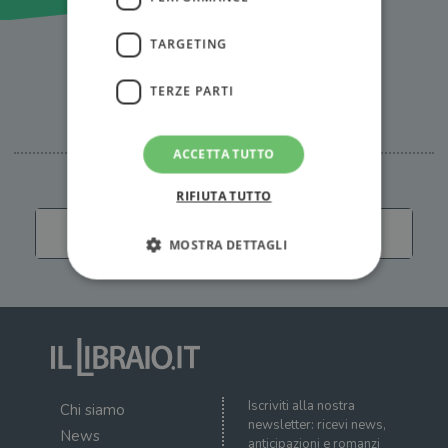
TARGETING
TERZE PARTI
Tutti i quiz
ACCETTA TUTTO
RIFIUTA TUTTO
Carica altro
MOSTRA DETTAGLI
Strettamente necessari
Performance
Targeting
Terze parti
I cookie strettamente necessari consentono le
funzionalità principali del sito web come
Iscriviti alla nostra
Chi siamo
l'accesso dell'utente e la gestione dell'account. Il
newsletter: ricevi news,
sito web non può essere utilizzato
News
anticipazioni e romanzi