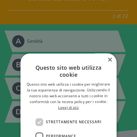
1 di 12
A
Senilità
×
B
Una vita
Questo sito web utilizza
cookie
Questo sito web utilizza i cookie per migliorare
C
La coscienza di Zeno
la tua esperienza di navigazione. Utilizzando il
nostro sito web acconsenti a tutti i cookie in
conformità con la nostra policy per i cookie.
Leggi di più
D
Storia di una capinera
STRETTAMENTE NECESSARI
PERFORMANCE