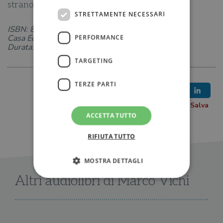
strano ospite.
STRETTAMENTE NECESSARI
ISBN: 8831020331
Casa Editrice: Salani
PERFORMANCE
Durata: 03 ore e 15 minuti
TARGETING
TERZE PARTI
ACCETTA TUTTO
RIFIUTA TUTTO
MOSTRA DETTAGLI
Altri audiolibri di Marco Vichi
Strettamente necessari
Performance
Targeting
Terze parti