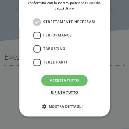
conformità con la nostra policy per i cookie.
Leggi di più
Opere scelte
Il significato della
relatività
STRETTAMENTE NECESSARI
PERFORMANCE
TARGETING
Eventi
TERZE PARTI
ACCETTA TUTTO
Nessun evento disponibile al momento
RIFIUTA TUTTO
Tutti gli eventi
MOSTRA DETTAGLI
Strettamente necessari
Performance