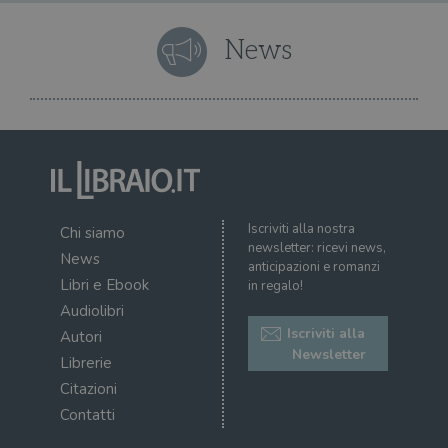
gesti
sess
uten
News
sul s
wordpress_logged_in_[hash]
.illibraio.it
Sessione
Usat
gesti
sess
uten
sul s
CookieScriptConsent
1 mese
Memo
CookieScript
stat
.illibraio.it
cons
cook
dell
Iscriviti alla nostra
il d
Chi siamo
corr
newsletter: ricevi news,
News
anticipazioni e romanzi
msToken
.tiktok.com
1
Ques
Libri e Ebook
in regalo!
settimana
vien
3 giorni
util
Audiolibri
scop
aute
Iscriviti alla
Autori
e si
Newsletter
assi
Librerie
che 
rim
Citazioni
regis
Contatti
i lor
sian
qua