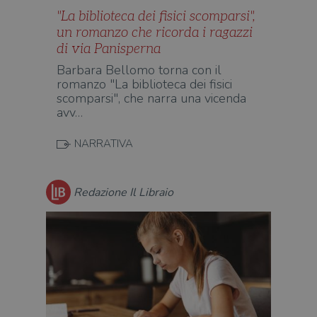
uten
"La biblioteca dei fisici scomparsi",
sul s
un romanzo che ricorda i ragazzi
CookieScriptConsent
1 mese
Memo
CookieScript
stat
di via Panisperna
.illibraio.it
cons
cook
Barbara Bellomo torna con il
dell
romanzo "La biblioteca dei fisici
il d
scomparsi", che narra una vicenda
corr
avv…
msToken
.tiktok.com
1
Ques
settimana
vien
3 giorni
util
NARRATIVA
scop
aute
e si
assi
che 
Redazione Il Libraio
rim
regis
i lor
sian
qua
nav
attra
sito
inte
con 
servi