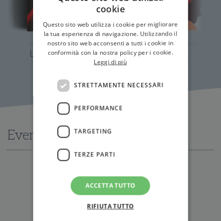
cookie
Questo sito web utilizza i cookie per migliorare
la tua esperienza di navigazione. Utilizzando il
nostro sito web acconsenti a tutti i cookie in
La cleptomane
conformità con la nostra policy per i cookie.
Dopo
Leggi di più
STRETTAMENTE NECESSARI
PERFORMANCE
TARGETING
Eventi
TERZE PARTI
Nessun evento disponibile al momento
ACCETTA TUTTO
RIFIUTA TUTTO
Tutti gli eventi