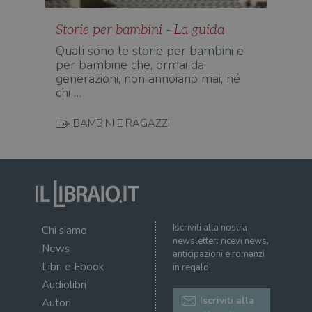
.illibraio.it
cons
cook
Storie per bambini - La guida
dell
il d
Quali sono le storie per bambini e
corr
per bambine che, ormai da
msToken
.tiktok.com
1
Ques
generazioni, non annoiano mai, né
settimana
vien
3 giorni
util
chi …
scop
aute
e si
BAMBINI E RAGAZZI
assi
che 
rim
regis
i lor
sian
qua
nav
attra
sito
inte
Iscriviti alla nostra
Chi siamo
con 
newsletter: ricevi news,
servi
News
anticipazioni e romanzi
Libri e Ebook
in regalo!
Audiolibri
Iscriviti alla
Autori