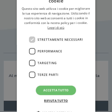
cookie
Questo sito web utilizza i cookie per migliorare
la tua esperienza di navigazione. Utilizzando il
nostro sito web acconsenti a tutti i cookie in
conformità con la nostra policy per i cookie.
Leggi di più
Citazioni
STRETTAMENTE NECESSARI
PERFORMANCE
TARGETING
TERZE PARTI
Al momento non ci sono citazioni, inserisci tu la
prima!
ACCETTA TUTTO
RIFIUTA TUTTO
Aggiungi citazione