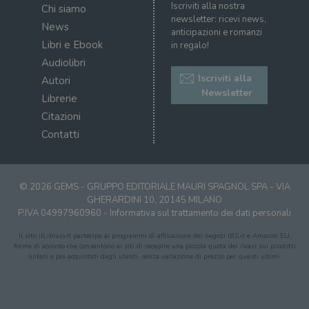
Iscriviti alla nostra
e si
Chi siamo
assi
newsletter: ricevi news,
News
che 
anticipazioni e romanzi
rim
Libri e Ebook
in regalo!
regis
i lor
Audiolibri
sian
qua
Iscriviti alla
Autori
nav
Newsletter
attra
Librerie
sito
inte
Citazioni
con 
servi
Contatti
© 2026 GEMS - GRUPPO EDITORIALE MAURI SPAGNOL SPA - VIA
GHERARDINI 10, 20145 MILANO
P.IVA 04997960960 -
Informativa sul trattamento dei dati personali
Fornitore
Nome
/
Scadenza
Descrizione
Il sito ilLibraio.it partecipa ai programmi di affiliazione dei negozi IBS.it e Amazon EU,
Fornitore
Dominio
Fornitore
/
Nome
Scadenza
Des
forme di accordo che consentono ai siti di recepire una piccola quota dei ricavi sui prodotti
Nome
/
Scadenza
Dominio
Descrizione
linkati e poi acquistati dagli utenti, senza variazione di prezzo per questi ultimi.
_ga_RXJCD2NFMF
.illibraio.it
1 anno 1
Questo cookie
Dominio
mese
viene utilizzato
__Secure-ROLLOUT_TOKEN
.youtube.com
5 mesi 4
da Google
settimane
UserProfile
.illibraio.it
1 anno
Identifica
Analytics per
l'utente che
mantenere lo
ttwid
.tiktok.com
11 mesi 4
Que
naviga sul
stato della