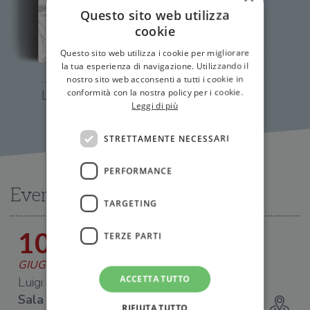
Questo sito web utilizza
cookie
Questo sito web utilizza i cookie per migliorare
la tua esperienza di navigazione. Utilizzando il
nostro sito web acconsenti a tutti i cookie in
conformità con la nostra policy per i cookie.
La forza e il controllo
Leggi di più
STRETTAMENTE NECESSARI
PERFORMANCE
Eventi
TARGETING
10
TERZE PARTI
GIUGNO 2023
ACCETTA TUTTO
Luigi Busà a Seregno (MB)
Sala Civica Monsignor Gandini
RIFIUTA TUTTO