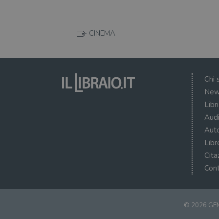
CINEMA
Chi 
New
Libr
Audi
Auto
Libr
Cita
Cont
© 2026 GEM