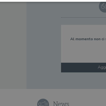
Strettamente necessari
Performance
Targeting
Terze parti
ri consentono le funzionalità principali del sito web come l'accesso dell'utente e la gest
to correttamente senza i cookie strettamente necessari.
Fornitore
/
Scadenza
Descrizione
Dominio
Al momento non ci so
Sessione
WordPress imposta questo cookie quando accedi alla
Automattic
cookie viene utilizzato per verificare se il browser
Inc.
consentire o rifiutare i cookie.
.illibraio.it
.illibraio.it
Sessione
Usato per gestire la sessione degli utenti loggati sul 
sh]
.illibraio.it
Sessione
Usato per gestire la sessione degli utenti loggati sul 
Aggi
1 mese
Memorizza lo stato del consenso ai cookie dell'uten
CookieScript
.illibraio.it
.tiktok.com
1
Questo cookie viene utilizzato per scopi di autentic
settimana
assicurando che gli utenti rimangano registrati e che 
3 giorni
quando navigano attraverso il sito web o interagisco
News
tore