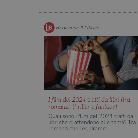
Nome
Nome
Dominio
/
Nome
Domi
UserProfile
.illibraio.it
_ga_RXJCD2NFMF
__Secure-ROLLOUT_TOKE
.illibr
_fbp
Meta
Platform In
Redazione Il Libraio
_ga
ttwid
.illibraio.it
Goog
LLC
.illibr
YSC
VISITOR_INFO1_LIVE
VISITOR_PRIVACY_METAD
I film del 2024 tratti da libri (tra
romanzi, thriller e fantasy)
Quali sono i film del 2024 tratti da
libri che ci attendono al cinema? Tra
romanzi, thriller, drammi…