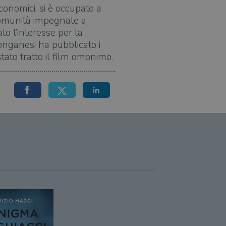
economici, si è occupato a
 comunità impegnate a
to l’interesse per la
Longanesi ha pubblicato i
tato tratto il film omonimo.