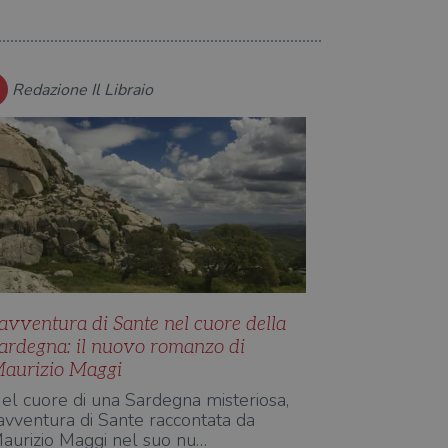
o stato della sessione.
itari come offerte in tempo
Redazione Il Libraio
he rappresenta un
si e la distribuzione dei
te usato da Google.
degli utenti, ma senza
segnando un numero
le è stimolante.
ni richiesta di pagina in
agne per i report di analisi
traccia delle
ia personalizzabile dai
raccia delle preferenze
siti; può anche determinare
a o la vecchia versione
zare lo stato del
nte.
’avventura di Sante nel cuore della
ardegna: il nuovo romanzo di
aurizio Maggi
el cuore di una Sardegna misteriosa,
’avventura di Sante raccontata da
aurizio Maggi nel suo nu…