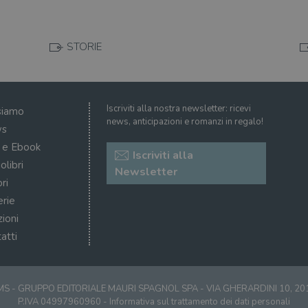
STORIE
Iscriviti alla nostra newsletter: ricevi
siamo
news, anticipazioni e romanzi in regalo!
s
i e Ebook
Iscriviti alla
olibri
Newsletter
ri
erie
zioni
atti
S - GRUPPO EDITORIALE MAURI SPAGNOL SPA - VIA GHERARDINI 10, 2
P.IVA 04997960960 -
Informativa sul trattamento dei dati personali