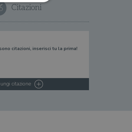
Citazioni
ione dell'account. Il sito
no citazioni, inserisci tu la prima!
 pagina di login. Il
 Web è impostato per
sito
sito
ungi citazione
te per il dominio corrente.
azione e sicurezza,
i loro dati siano protetti
no con i suoi servizi.