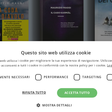
Questo sito web utilizza cookie
 del diavolo.
Il caso Karmàl
L'enigma
web utilizza i cookie per migliorare la tua esperienza di navigazione. Utilizza
edizione 2024
 acconsenti a tutti i cookie in conformità con la nostra policy per i cookie.
Leg
MENTE NECESSARI
PERFORMANCE
TARGETING
RIFIUTA TUTTO
ACCETTA TUTTO
MOSTRA DETTAGLI