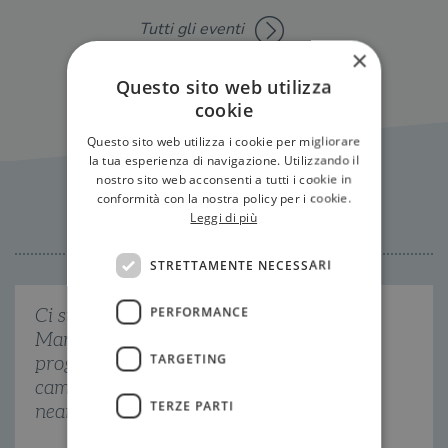
Tutti gli eventi
×
Questo sito web utilizza
cookie
Questo sito web utilizza i cookie per migliorare
la tua esperienza di navigazione. Utilizzando il
nostro sito web acconsenti a tutti i cookie in
conformità con la nostra policy per i cookie.
Citazioni
Leggi di più
STRETTAMENTE NECESSARI
PERFORMANCE
Ci stabiliremo sulla Luna. Vivremo su
Marte e oltre. Ci vorrà del tempo, ma il
TARGETING
progresso tecnologico innescherà
cambiamenti che oggi non possiamo
TERZE PARTI
neanche immaginare.