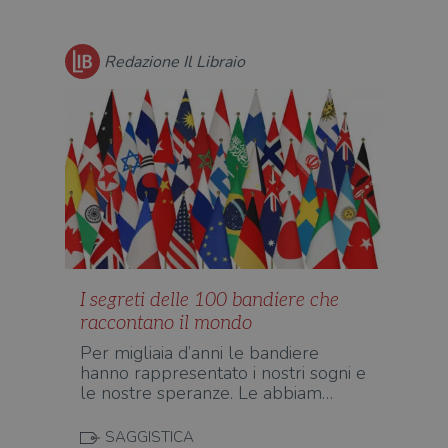
msToken
.tiktok.com
1
Ques
settimana
vien
3 giorni
util
scop
Redazione Il Libraio
aute
e si
assi
che 
rim
regis
i lor
sian
qua
nav
attra
sito
inte
con 
servi
I segreti delle 100 bandiere che
raccontano il mondo
Per migliaia d’anni le bandiere
hanno rappresentato i nostri sogni e
Fornitore
le nostre speranze. Le abbiam…
Nome
/
Scadenza
Descrizione
Fornitore
Dominio
Fornitore
/
Nome
Scadenza
Des
Nome
/
Scadenza
Dominio
Descrizione
SAGGISTICA
_ga_RXJCD2NFMF
.illibraio.it
1 anno 1
Questo cookie
Dominio