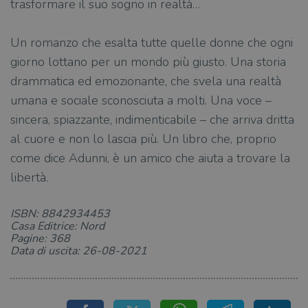
trasformare il suo sogno in realtà…
Targeting
Terze parti
Un romanzo che esalta tutte quelle donne che ogni
I cookie strettamente necessari consentono le
funzionalità principali del sito web come
giorno lottano per un mondo più giusto. Una storia
l'accesso dell'utente e la gestione dell'account. Il
sito web non può essere utilizzato
drammatica ed emozionante, che svela una realtà
correttamente senza i cookie strettamente
necessari.
umana e sociale sconosciuta a molti. Una voce –
sincera, spiazzante, indimenticabile – che arriva dritta
Fornitore
/
Nome
Scadenza
Desc
Dominio
al cuore e non lo lascia più. Un libro che, proprio
wordpress_test_cookie
Sessione
Wor
Automattic
come dice Adunni, è un amico che aiuta a trovare la
imp
Inc.
ques
.illibraio.it
libertà.
quan
alla
login
vien
ISBN: 8842934453
util
Casa Editrice: Nord
verif
bro
Pagine: 368
è im
Data di uscita: 26-08-2021
per 
o rif
cook
wordpress_sec_[hash]
.illibraio.it
Sessione
Usat
gesti